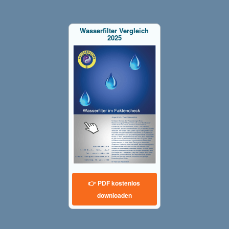
Wasserfilter Vergleich
2025
👉 PDF kostenlos
downloaden