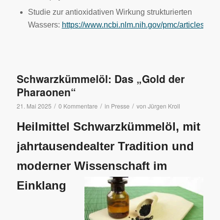
Studie zur antioxidativen Wirkung strukturierten
Wassers:
https://www.ncbi.nlm.nih.gov/pmc/articles/P
Schwarzkümmelöl: Das „Gold der
Pharaonen“
/
/
/
21. Mai 2025
0 Kommentare
in
Presse
von
Jürgen Kroll
Heilmittel Schwarzkümmelöl, mit
jahrtausendealter Tradition und
moderner Wissenschaft im
Einklang