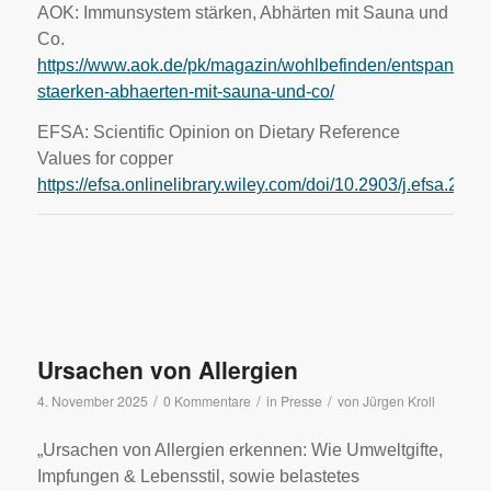
AOK: Immunsystem stärken, Abhärten mit Sauna und
Co.
https://www.aok.de/pk/magazin/wohlbefinden/entspannun
staerken-abhaerten-mit-sauna-und-co/
EFSA: Scientific Opinion on Dietary Reference
Values for copper
https://efsa.onlinelibrary.wiley.com/doi/10.2903/j.efsa.201
Ursachen von Allergien
/
/
/
4. November 2025
0 Kommentare
in
Presse
von
Jürgen Kroll
„Ursachen von Allergien erkennen: Wie Umweltgifte,
Impfungen & Lebensstil, sowie belastetes