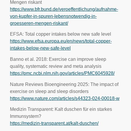
Mengen riskant
https://www.bfr.bund.de/veroeffentlichung/aufnahme-
von-kupfer-in-spuren-lebensnotwendig-in-
groesseren-mengen-riskant/
EFSA: Total copper intakes below new safe level
https://www.efsa.europa.eu/en/news/total-copper-
intakes-below-new-safe-level
Banno et al. 2018: Exercise can improve sleep
quality, systematic review and meta analysis
https://pmc.ncbi.nlm.nih.gov/articles/PMC6045928/
Nature Reviews Bioengineering 2025: The impact of
exercise on sleep and sleep disorders
https://www.nature.com/articles/s44323-024-00018-w
Medizin Transparent: Kalt duschen für ein starkes
Immunsystem?
https://medizin-transparent.at/kalt-duschen/