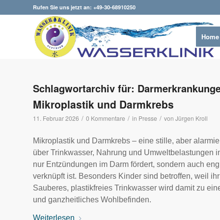
Rufen Sie uns jetzt an: +49-30-68910250
Home
Schlagwortarchiv für:
Darmerkrankung
Mikroplastik und Darmkrebs
/
/
/
11. Februar 2026
0 Kommentare
in
Presse
von
Jürgen Kroll
Mikroplastik und Darmkrebs – eine stille, aber alarmi
über Trinkwasser, Nahrung und Umweltbelastungen in 
nur Entzündungen im Darm fördert, sondern auch eng
verknüpft ist. Besonders Kinder sind betroffen, weil 
Sauberes, plastikfreies Trinkwasser wird damit zu e
und ganzheitliches Wohlbefinden.
Weiterlesen