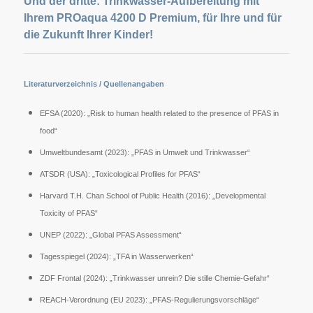
Und der dritte: Trinkwasser-Aufbereitung mit
Ihrem PROaqua 4200 D Premium, für Ihre und für
die Zukunft Ihrer Kinder!
Literaturverzeichnis / Quellenangaben
EFSA (2020): „Risk to human health related to the presence of PFAS in
food“
Umweltbundesamt (2023): „PFAS in Umwelt und Trinkwasser“
ATSDR (USA): „Toxicological Profiles for PFAS“
Harvard T.H. Chan School of Public Health (2016): „Developmental
Toxicity of PFAS“
UNEP (2022): „Global PFAS Assessment“
Tagesspiegel (2024): „TFA in Wasserwerken“
ZDF Frontal (2024): „Trinkwasser unrein? Die stille Chemie-Gefahr“
REACH-Verordnung (EU 2023): „PFAS-Regulierungsvorschläge“