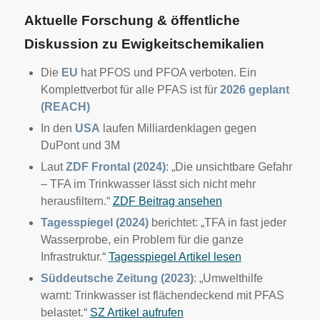
Aktuelle Forschung & öffentliche
Diskussion zu Ewigkeitschemikalien
Die
EU
hat PFOS und PFOA verboten. Ein
Komplettverbot für alle PFAS ist für
2026 geplant
(REACH)
In den
USA
laufen Milliardenklagen gegen
DuPont und 3M
Laut
ZDF Frontal (2024)
: „Die unsichtbare Gefahr
– TFA im Trinkwasser lässt sich nicht mehr
herausfiltern.“
ZDF Beitrag ansehen
Tagesspiegel (2024)
berichtet: „TFA in fast jeder
Wasserprobe, ein Problem für die ganze
Infrastruktur.“
Tagesspiegel Artikel lesen
Süddeutsche Zeitung (2023)
: „Umwelthilfe
warnt: Trinkwasser ist flächendeckend mit PFAS
belastet.“
SZ Artikel aufrufen