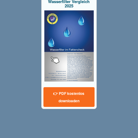
Wasserfilter Vergleich
2025
👉 PDF kostenlos
downloaden