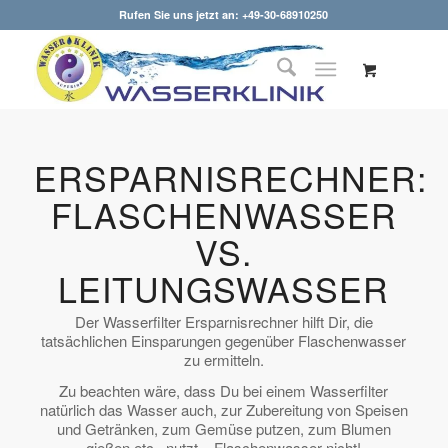
Rufen Sie uns jetzt an: +49-30-68910250
ERSPARNISRECHNER:
FLASCHENWASSER
VS.
LEITUNGSWASSER
Der Wasserfilter Ersparnisrechner hilft Dir, die
tatsächlichen Einsparungen gegenüber Flaschenwasser
zu ermitteln.
Zu beachten wäre, dass Du bei einem Wasserfilter
natürlich das Wasser auch, zur Zubereitung von Speisen
und Getränken, zum Gemüse putzen, zum Blumen
gießen etc., nutzt – Flaschenwasser nicht!