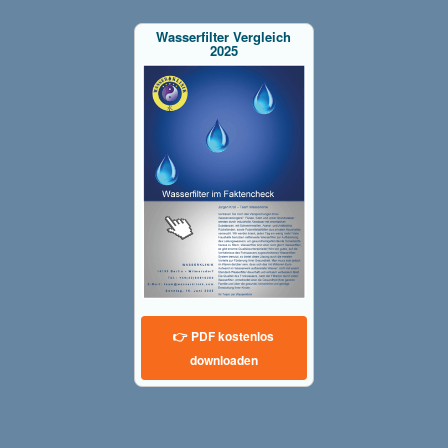
Wasserfilter Vergleich
2025
👉 PDF kostenlos
downloaden