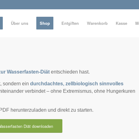
Über uns
Shop
Entgiften
Warenkorb
Kasse
M
zur Wasserfasten-Diät
entschieden hast.
ät, sondern ein
durchdachtes, zellbiologisch sinnvolles
miteinander verbindet – ohne Extremismus, ohne Hungerkuren
PDF herunterzuladen und direkt zu starten.
Wasserfasten Diät downloaden