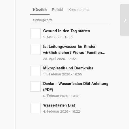
Kürzlich
Beliebt
Kommentare
Mi
Schlagworte
Gesund in den Tag starten
5. Mai 2026 - 10:53
Ist Leitungswasser für Kinder
wirklich sicher? Worauf Familien...
28. April 2026 - 14:54
Mikroplastik und Darmkrebs
11. Februar 2026 - 16:55
Danke – Wasserfasten Diät Anleitung
(PDF)
6. Februar 2026 - 13:41
Wasserfasten Diät
4. Februar 2026 - 16:22