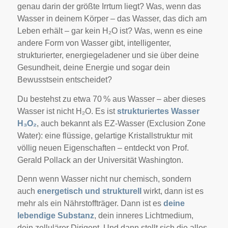
genau darin der größte Irrtum liegt? Was, wenn das
Wasser in deinem Körper – das Wasser, das dich am
Leben erhält – gar kein H₂O ist? Was, wenn es eine
andere Form von Wasser gibt, intelligenter,
strukturierter, energiegeladener und sie über deine
Gesundheit, deine Energie und sogar dein
Bewusstsein entscheidet?
Du bestehst zu etwa 70 % aus Wasser – aber dieses
Wasser ist nicht H₂O. Es ist
strukturiertes Wasser
H₃O₂
, auch bekannt als EZ-Wasser (Exclusion Zone
Water): eine flüssige, gelartige Kristallstruktur mit
völlig neuen Eigenschaften – entdeckt von Prof.
Gerald Pollack an der Universität Washington.
Denn wenn Wasser nicht nur chemisch, sondern
auch
energetisch und strukturell
wirkt, dann ist es
mehr als ein Nährstoffträger. Dann ist es
deine
lebendige Substanz
, dein inneres Lichtmedium,
dein zellulärer Dirigent. Und dann stellt sich die alles