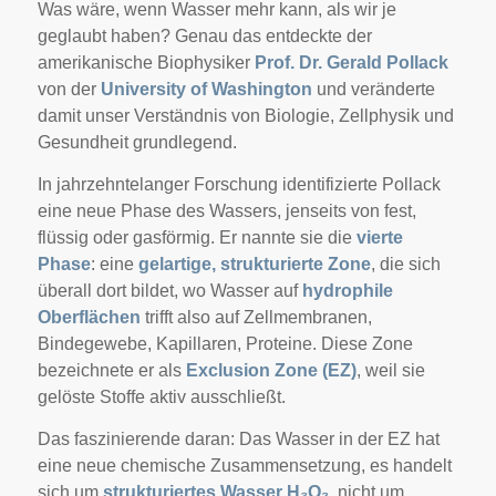
Was wäre, wenn Wasser mehr kann, als wir je
geglaubt haben? Genau das entdeckte der
amerikanische Biophysiker
Prof. Dr. Gerald Pollack
von der
University of Washington
und veränderte
damit unser Verständnis von Biologie, Zellphysik und
Gesundheit grundlegend.
In jahrzehntelanger Forschung identifizierte Pollack
eine neue Phase des Wassers, jenseits von fest,
flüssig oder gasförmig. Er nannte sie die
vierte
Phase
: eine
gelartige, strukturierte Zone
, die sich
überall dort bildet, wo Wasser auf
hydrophile
Oberflächen
trifft also auf Zellmembranen,
Bindegewebe, Kapillaren, Proteine. Diese Zone
bezeichnete er als
Exclusion Zone (EZ)
, weil sie
gelöste Stoffe aktiv ausschließt.
Das faszinierende daran: Das Wasser in der EZ hat
eine neue chemische Zusammensetzung, es handelt
sich um
strukturiertes Wasser H₃O₂
, nicht um