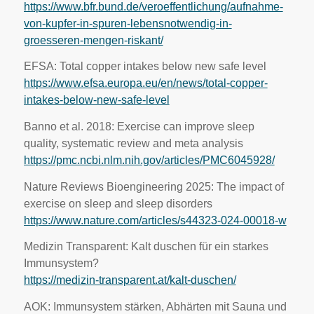
https://www.bfr.bund.de/veroeffentlichung/aufnahme-
von-kupfer-in-spuren-lebensnotwendig-in-
groesseren-mengen-riskant/
EFSA: Total copper intakes below new safe level
https://www.efsa.europa.eu/en/news/total-copper-
intakes-below-new-safe-level
Banno et al. 2018: Exercise can improve sleep
quality, systematic review and meta analysis
https://pmc.ncbi.nlm.nih.gov/articles/PMC6045928/
Nature Reviews Bioengineering 2025: The impact of
exercise on sleep and sleep disorders
https://www.nature.com/articles/s44323-024-00018-w
Medizin Transparent: Kalt duschen für ein starkes
Immunsystem?
https://medizin-transparent.at/kalt-duschen/
AOK: Immunsystem stärken, Abhärten mit Sauna und