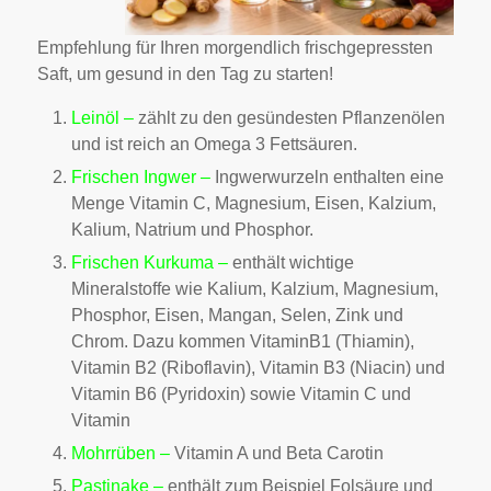
Empfehlung für Ihren morgendlich frischgepressten
Saft, um gesund in den Tag zu starten!
Leinöl –
zählt zu den gesündesten Pflanzenölen
und ist reich an Omega 3 Fettsäuren.
Frischen Ingwer –
Ingwerwurzeln enthalten eine
Menge Vitamin C, Magnesium, Eisen, Kalzium,
Kalium, Natrium und Phosphor.
Frischen Kurkuma –
enthält wichtige
Mineralstoffe wie Kalium, Kalzium, Magnesium,
Phosphor, Eisen, Mangan, Selen, Zink und
Chrom. Dazu kommen VitaminB1 (Thiamin),
Vitamin B2 (Riboflavin), Vitamin B3 (Niacin) und
Vitamin B6 (Pyridoxin) sowie Vitamin C und
Vitamin
Mohrrüben –
Vitamin A und Beta Carotin
Pastinake –
enthält zum Beispiel Folsäure und