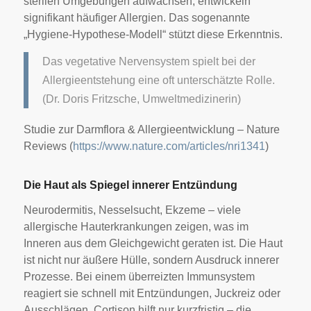
sterilen Umgebungen aufwachsen, entwickeln
signifikant häufiger Allergien. Das sogenannte
„Hygiene-Hypothese-Modell“ stützt diese Erkenntnis.
Das vegetative Nervensystem spielt bei der
Allergieentstehung eine oft unterschätzte Rolle.
(Dr. Doris Fritzsche, Umweltmedizinerin)
Studie zur Darmflora & Allergieentwicklung – Nature
Reviews (
https://www.nature.com/articles/nri1341
)
Die Haut als Spiegel innerer Entzündung
Neurodermitis, Nesselsucht, Ekzeme – viele
allergische Hauterkrankungen zeigen, was im
Inneren aus dem Gleichgewicht geraten ist. Die Haut
ist nicht nur äußere Hülle, sondern Ausdruck innerer
Prozesse. Bei einem überreizten Immunsystem
reagiert sie schnell mit Entzündungen, Juckreiz oder
Ausschlägen. Cortison hilft nur kurzfristig – die