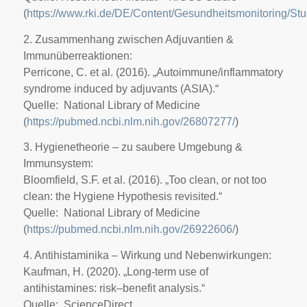
(
https://www.rki.de/DE/Content/Gesundheitsmonitoring/St
2. Zusammenhang zwischen Adjuvantien &
Immunüberreaktionen:
Perricone, C. et al. (2016). „Autoimmune/inflammatory
syndrome induced by adjuvants (ASIA).“
Quelle: National Library of Medicine
(
https://pubmed.ncbi.nlm.nih.gov/26807277/
)
3. Hygienetheorie – zu saubere Umgebung &
Immunsystem:
Bloomfield, S.F. et al. (2016). „Too clean, or not too
clean: the Hygiene Hypothesis revisited.“
Quelle: National Library of Medicine
(
https://pubmed.ncbi.nlm.nih.gov/26922606/
)
4. Antihistaminika – Wirkung und Nebenwirkungen:
Kaufman, H. (2020). „Long-term use of
antihistamines: risk–benefit analysis.“
Quelle: ScienceDirect