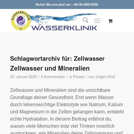
Rufen Sie uns jetzt an: +49-30-68910250
Schlagwortarchiv für:
Zellwasser
Zellwasser und Mineralien
/
/
/
25. Januar 2026
0 Kommentare
in
Presse
von
Jürgen Kroll
Zellwasser und Mineralien sind die unsichtbare
Grundlage deiner Gesundheit. Erst wenn Wasser
durch lebenswichtige Elektrolyte wie Natrium, Kalium
und Magnesium in die Zellen gelangen kann, entsteht
echte Hydratation. In diesem Beitrag erfährst du,
warum viele Menschen trotz viel Trinken innerlich
austrocknen, wie Mineralien deine Zellspannung und