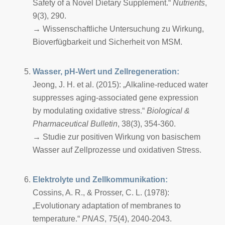
Safety of a Novel Dietary Supplement.“
Nutrients
,
9(3), 290.
→ Wissenschaftliche Untersuchung zu Wirkung,
Bioverfügbarkeit und Sicherheit von MSM.
Wasser, pH-Wert und Zellregeneration:
Jeong, J. H. et al. (2015): „Alkaline-reduced water
suppresses aging-associated gene expression
by modulating oxidative stress.“
Biological &
Pharmaceutical Bulletin
, 38(3), 354-360.
→ Studie zur positiven Wirkung von basischem
Wasser auf Zellprozesse und oxidativen Stress.
Elektrolyte und Zellkommunikation:
Cossins, A. R., & Prosser, C. L. (1978):
„Evolutionary adaptation of membranes to
temperature.“
PNAS
, 75(4), 2040-2043.