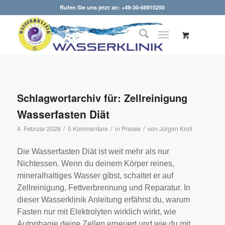
Rufen Sie uns jetzt an: +49-30-68910250
Schlagwortarchiv für:
Zellreinigung
Wasserfasten Diät
/
/
/
4. Februar 2026
0 Kommentare
in
Presse
von
Jürgen Kroll
Die Wasserfasten Diät ist weit mehr als nur
Nichtessen. Wenn du deinem Körper reines,
mineralhaltiges Wasser gibst, schaltet er auf
Zellreinigung, Fettverbrennung und Reparatur. In
dieser Wasserklinik Anleitung erfährst du, warum
Fasten nur mit Elektrolyten wirklich wirkt, wie
Autophagie deine Zellen erneuert und wie du mit