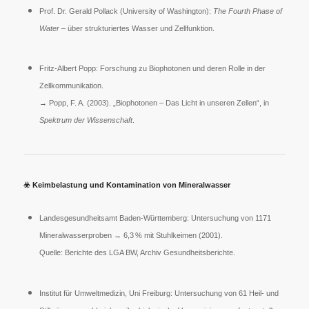
Prof. Dr. Gerald Pollack (University of Washington):
The Fourth Phase of
Water
– über strukturiertes Wasser und Zellfunktion.
Fritz-Albert Popp: Forschung zu Biophotonen und deren Rolle in der
Zellkommunikation.
→ Popp, F. A. (2003). „Biophotonen – Das Licht in unseren Zellen“, in
Spektrum der Wissenschaft
.
☣️
Keimbelastung und Kontamination von Mineralwasser
Landesgesundheitsamt Baden-Württemberg: Untersuchung von 1171
Mineralwasserproben → 6,3 % mit Stuhlkeimen (2001).
Quelle: Berichte des LGA BW, Archiv Gesundheitsberichte.
Institut für Umweltmedizin, Uni Freiburg: Untersuchung von 61 Heil- und