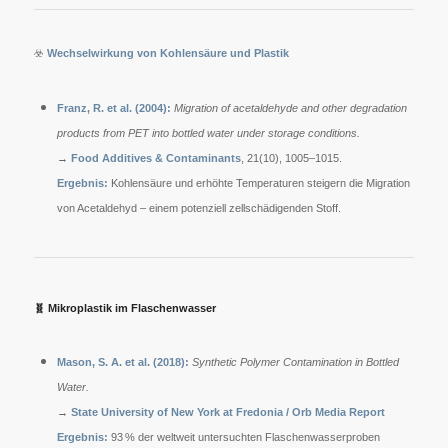
☣️
Wechselwirkung von Kohlensäure und Plastik
Franz, R. et al. (2004):
Migration of acetaldehyde and other degradation
products from PET into bottled water under storage conditions.
→
Food Additives & Contaminants
, 21(10), 1005–1015.
Ergebnis:
Kohlensäure und erhöhte Temperaturen steigern die Migration
von Acetaldehyd – einem potenziell zellschädigenden Stoff.
🧬
Mikroplastik im Flaschenwasser
Mason, S. A. et al. (2018):
Synthetic Polymer Contamination in Bottled
Water.
→
State University of New York at Fredonia / Orb Media Report
Ergebnis:
93 % der weltweit untersuchten Flaschenwasserproben