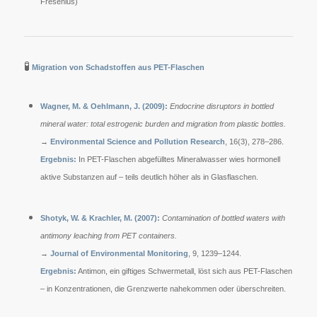
Fresenius)
🧪
Migration von Schadstoffen aus PET-Flaschen
Wagner, M. & Oehlmann, J. (2009):
Endocrine disruptors in bottled
mineral water: total estrogenic burden and migration from plastic bottles.
→
Environmental Science and Pollution Research
, 16(3), 278–286.
Ergebnis:
In PET-Flaschen abgefülltes Mineralwasser wies hormonell
aktive Substanzen auf – teils deutlich höher als in Glasflaschen.
Shotyk, W. & Krachler, M. (2007):
Contamination of bottled waters with
antimony leaching from PET containers.
→
Journal of Environmental Monitoring
, 9, 1239–1244.
Ergebnis:
Antimon, ein giftiges Schwermetall, löst sich aus PET-Flaschen
– in Konzentrationen, die Grenzwerte nahekommen oder überschreiten.