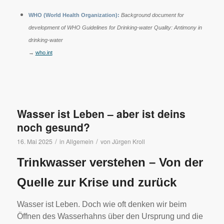
WHO (World Health Organization):
Background document for
development of WHO Guidelines for Drinking-water Quality: Antimony in
drinking-water
→
who.int
Wasser ist Leben – aber ist deins
noch gesund?
/
/
16. Mai 2025
in
Allgemein
von
Jürgen Kroll
Trinkwasser verstehen – Von der
Quelle zur Krise und zurück
Wasser ist Leben. Doch wie oft denken wir beim
Öffnen des Wasserhahns über den Ursprung und die