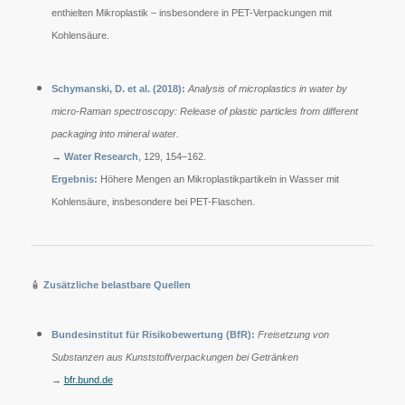
enthielten Mikroplastik – insbesondere in PET-Verpackungen mit
Kohlensäure.
Schymanski, D. et al. (2018):
Analysis of microplastics in water by
micro-Raman spectroscopy: Release of plastic particles from different
packaging into mineral water.
→
Water Research
, 129, 154–162.
Ergebnis:
Höhere Mengen an Mikroplastikpartikeln in Wasser mit
Kohlensäure, insbesondere bei PET-Flaschen.
🧴
Zusätzliche belastbare Quellen
Bundesinstitut für Risikobewertung (BfR):
Freisetzung von
Substanzen aus Kunststoffverpackungen bei Getränken
→
bfr.bund.de