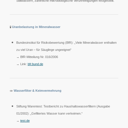
Stillwässern, zahlreiche mikrobiologische Verunreinigungen festgestellt.
🧪
Uranbelastung in Mineralwasser
Bundesinstitut für Risikobewertung (BfR): „Viele Mineralwässer enthalten
zu viel Uran – für Säuglinge ungeeignet“
→ BfR-Mitteilung Nr. 016/2006
→ Link:
bfr.bund.de
🧫
Wasserfilter & Keimvermehrung
Stiftung Warentest: Testbericht zu Haushaltswasserfiltern (Ausgabe
01/2002): „Gefiltertes Wasser kann verkeimen.“
→
test.de