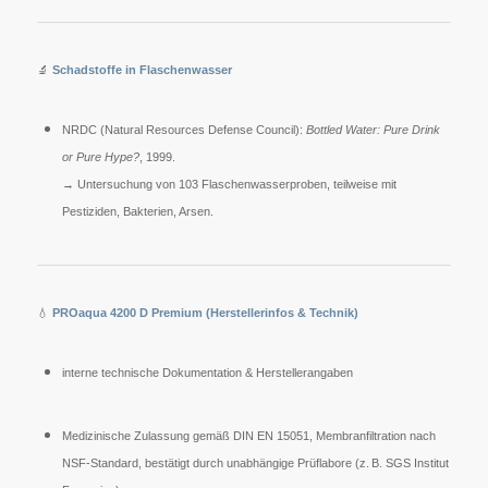
🔬
Schadstoffe in Flaschenwasser
NRDC (Natural Resources Defense Council):
Bottled Water: Pure Drink
or Pure Hype?
, 1999.
→ Untersuchung von 103 Flaschenwasserproben, teilweise mit
Pestiziden, Bakterien, Arsen.
💧
PROaqua 4200 D Premium (Herstellerinfos & Technik)
interne technische Dokumentation & Herstellerangaben
Medizinische Zulassung gemäß DIN EN 15051, Membranfiltration nach
NSF-Standard, bestätigt durch unabhängige Prüflabore (z. B. SGS Institut