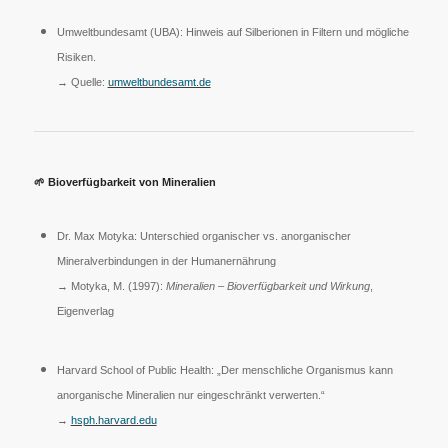
Umweltbundesamt (UBA): Hinweis auf Silberionen in Filtern und mögliche
Risiken.
→ Quelle:
umweltbundesamt.de
🌱
Bioverfügbarkeit von Mineralien
Dr. Max Motyka: Unterschied organischer vs. anorganischer
Mineralverbindungen in der Humanernährung
→ Motyka, M. (1997):
Mineralien – Bioverfügbarkeit und Wirkung
,
Eigenverlag
Harvard School of Public Health: „Der menschliche Organismus kann
anorganische Mineralien nur eingeschränkt verwerten.“
→
hsph.harvard.edu