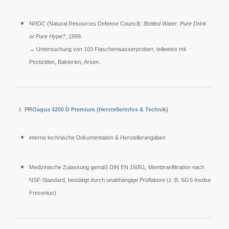
NRDC (Natural Resources Defense Council):
Bottled Water: Pure Drink
or Pure Hype?
, 1999.
→ Untersuchung von 103 Flaschenwasserproben, teilweise mit
Pestiziden, Bakterien, Arsen.
💧
PROaqua 4200 D Premium (Herstellerinfos & Technik)
interne technische Dokumentation & Herstellerangaben
Medizinische Zulassung gemäß DIN EN 15051, Membranfiltration nach
NSF-Standard, bestätigt durch unabhängige Prüflabore (z. B. SGS Institut
Fresenius)