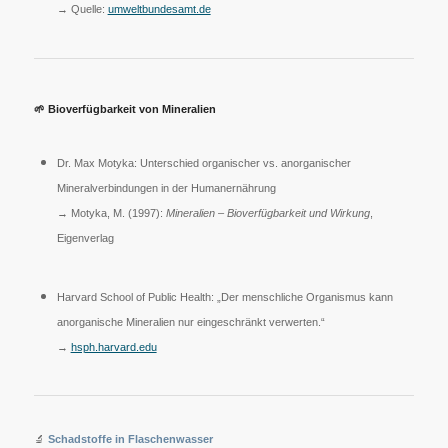
→ Quelle:
umweltbundesamt.de
🌱
Bioverfügbarkeit von Mineralien
Dr. Max Motyka: Unterschied organischer vs. anorganischer
Mineralverbindungen in der Humanernährung
→ Motyka, M. (1997):
Mineralien – Bioverfügbarkeit und Wirkung
,
Eigenverlag
Harvard School of Public Health: „Der menschliche Organismus kann
anorganische Mineralien nur eingeschränkt verwerten.“
→
hsph.harvard.edu
🔬
Schadstoffe in Flaschenwasser