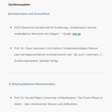
Quellenangaben
🧪
Kohlensäure und Gesundheit
DGE (Deutsche Gesellschaft für Ernährung): „Kohlensäure reizt bei
empfindlichen Menschen den Magen.“ – Quelle:
dge.de
Prof. Dr. Claus Leitzmann (Uni Gießen): Kohlensäurehaltiges Wasser
kann bei Magenproblemen kontraproduktiv sein. Vgl. auch: Leitzmann, C.:
Ernährungsmedizin
, Springer Verlag.
🧬
Biophysikalische Wasserstruktur
Prof. Dr. Gerald Pollack (University of Washington):
The Fourth Phase of
Water
– über strukturiertes Wasser und Zellfunktion.