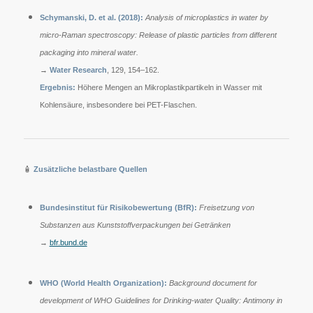
Schymanski, D. et al. (2018):
Analysis of microplastics in water by
micro-Raman spectroscopy: Release of plastic particles from different
packaging into mineral water.
→
Water Research
, 129, 154–162.
Ergebnis:
Höhere Mengen an Mikroplastikpartikeln in Wasser mit
Kohlensäure, insbesondere bei PET-Flaschen.
🧴
Zusätzliche belastbare Quellen
Bundesinstitut für Risikobewertung (BfR):
Freisetzung von
Substanzen aus Kunststoffverpackungen bei Getränken
→
bfr.bund.de
WHO (World Health Organization):
Background document for
development of WHO Guidelines for Drinking-water Quality: Antimony in