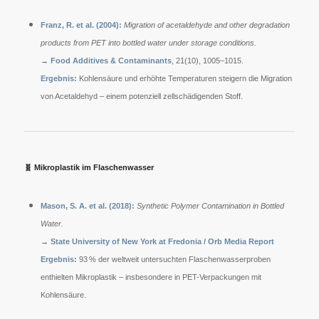
Franz, R. et al. (2004):
Migration of acetaldehyde and other degradation
products from PET into bottled water under storage conditions.
→
Food Additives & Contaminants
, 21(10), 1005–1015.
Ergebnis:
Kohlensäure und erhöhte Temperaturen steigern die Migration
von Acetaldehyd – einem potenziell zellschädigenden Stoff.
🧬
Mikroplastik im Flaschenwasser
Mason, S. A. et al. (2018):
Synthetic Polymer Contamination in Bottled
Water.
→
State University of New York at Fredonia / Orb Media Report
Ergebnis:
93 % der weltweit untersuchten Flaschenwasserproben
enthielten Mikroplastik – insbesondere in PET-Verpackungen mit
Kohlensäure.