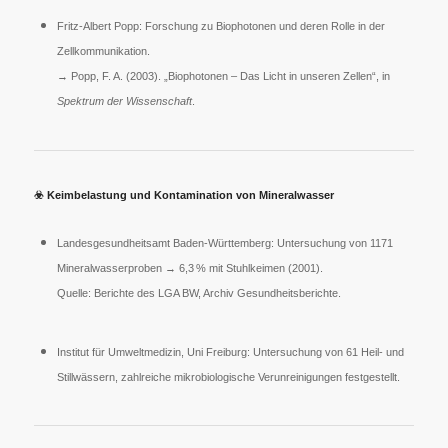
Fritz-Albert Popp: Forschung zu Biophotonen und deren Rolle in der
Zellkommunikation.
→ Popp, F. A. (2003). „Biophotonen – Das Licht in unseren Zellen“, in
Spektrum der Wissenschaft
.
☣️
Keimbelastung und Kontamination von Mineralwasser
Landesgesundheitsamt Baden-Württemberg: Untersuchung von 1171
Mineralwasserproben → 6,3 % mit Stuhlkeimen (2001).
Quelle: Berichte des LGA BW, Archiv Gesundheitsberichte.
Institut für Umweltmedizin, Uni Freiburg: Untersuchung von 61 Heil- und
Stillwässern, zahlreiche mikrobiologische Verunreinigungen festgestellt.