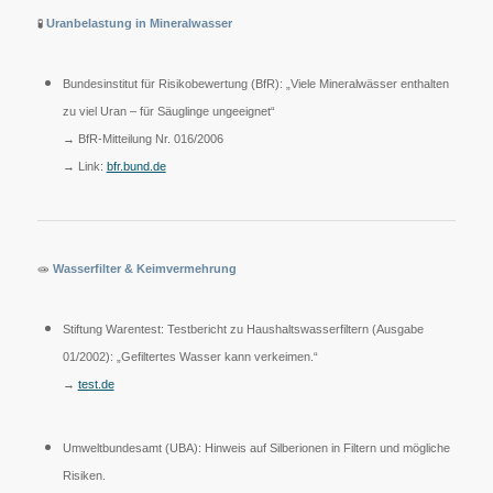
🧪
Uranbelastung in Mineralwasser
Bundesinstitut für Risikobewertung (BfR): „Viele Mineralwässer enthalten
zu viel Uran – für Säuglinge ungeeignet“
→ BfR-Mitteilung Nr. 016/2006
→ Link:
bfr.bund.de
🧫
Wasserfilter & Keimvermehrung
Stiftung Warentest: Testbericht zu Haushaltswasserfiltern (Ausgabe
01/2002): „Gefiltertes Wasser kann verkeimen.“
→
test.de
Umweltbundesamt (UBA): Hinweis auf Silberionen in Filtern und mögliche
Risiken.