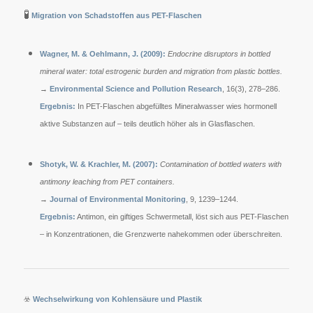
🧪
Migration von Schadstoffen aus PET-Flaschen
Wagner, M. & Oehlmann, J. (2009):
Endocrine disruptors in bottled
mineral water: total estrogenic burden and migration from plastic bottles.
→
Environmental Science and Pollution Research
, 16(3), 278–286.
Ergebnis:
In PET-Flaschen abgefülltes Mineralwasser wies hormonell
aktive Substanzen auf – teils deutlich höher als in Glasflaschen.
Shotyk, W. & Krachler, M. (2007):
Contamination of bottled waters with
antimony leaching from PET containers.
→
Journal of Environmental Monitoring
, 9, 1239–1244.
Ergebnis:
Antimon, ein giftiges Schwermetall, löst sich aus PET-Flaschen
– in Konzentrationen, die Grenzwerte nahekommen oder überschreiten.
☣️
Wechselwirkung von Kohlensäure und Plastik