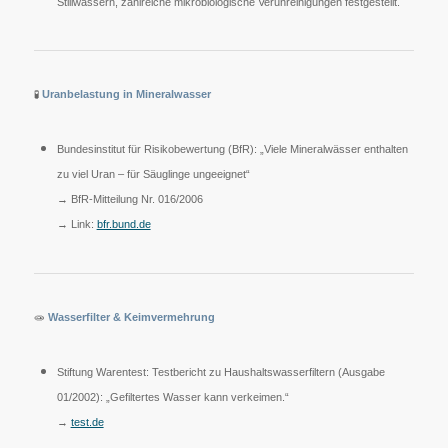
Stillwässern, zahlreiche mikrobiologische Verunreinigungen festgestellt.
🧪
Uranbelastung in Mineralwasser
Bundesinstitut für Risikobewertung (BfR): „Viele Mineralwässer enthalten
zu viel Uran – für Säuglinge ungeeignet“
→ BfR-Mitteilung Nr. 016/2006
→ Link:
bfr.bund.de
🧫
Wasserfilter & Keimvermehrung
Stiftung Warentest: Testbericht zu Haushaltswasserfiltern (Ausgabe
01/2002): „Gefiltertes Wasser kann verkeimen.“
→
test.de