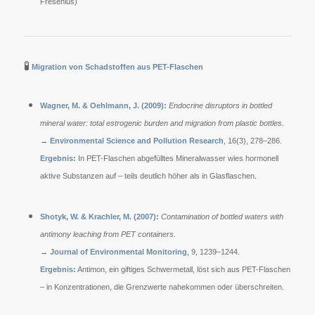
Fresenius)
🧪
Migration von Schadstoffen aus PET-Flaschen
Wagner, M. & Oehlmann, J. (2009):
Endocrine disruptors in bottled
mineral water: total estrogenic burden and migration from plastic bottles.
→
Environmental Science and Pollution Research
, 16(3), 278–286.
Ergebnis:
In PET-Flaschen abgefülltes Mineralwasser wies hormonell
aktive Substanzen auf – teils deutlich höher als in Glasflaschen.
Shotyk, W. & Krachler, M. (2007):
Contamination of bottled waters with
antimony leaching from PET containers.
→
Journal of Environmental Monitoring
, 9, 1239–1244.
Ergebnis:
Antimon, ein giftiges Schwermetall, löst sich aus PET-Flaschen
– in Konzentrationen, die Grenzwerte nahekommen oder überschreiten.