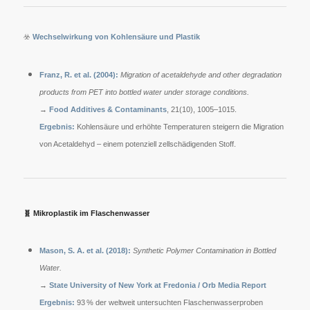
☣️
Wechselwirkung von Kohlensäure und Plastik
Franz, R. et al. (2004):
Migration of acetaldehyde and other degradation
products from PET into bottled water under storage conditions.
→
Food Additives & Contaminants
, 21(10), 1005–1015.
Ergebnis:
Kohlensäure und erhöhte Temperaturen steigern die Migration
von Acetaldehyd – einem potenziell zellschädigenden Stoff.
🧬
Mikroplastik im Flaschenwasser
Mason, S. A. et al. (2018):
Synthetic Polymer Contamination in Bottled
Water.
→
State University of New York at Fredonia / Orb Media Report
Ergebnis:
93 % der weltweit untersuchten Flaschenwasserproben