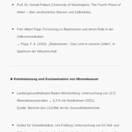
Prof. Dr. Gerald Pollack (University of Washington):
The Fourth Phase of
Water
– über strukturiertes Wasser und Zellfunktion.
Fritz-Albert Popp: Forschung zu Biophotonen und deren Rolle in der
Zellkommunikation.
→ Popp, F. A. (2003). „Biophotonen – Das Licht in unseren Zellen“, in
Spektrum der Wissenschaft
.
☣️
Keimbelastung und Kontamination von Mineralwasser
Landesgesundheitsamt Baden-Württemberg: Untersuchung von 1171
Mineralwasserproben → 6,3 % mit Stuhlkeimen (2001).
Quelle: Berichte des LGA BW, Archiv Gesundheitsberichte.
Institut für Umweltmedizin, Uni Freiburg: Untersuchung von 61 Heil- und