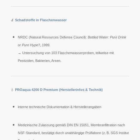
🔬
Schadstoffe in Flaschenwasser
NRDC (Natural Resources Defense Council):
Bottled Water: Pure Drink
or Pure Hype?
, 1999.
→ Untersuchung von 103 Flaschenwasserproben, teilweise mit
Pestiziden, Bakterien, Arsen.
💧
PROaqua 4200 D Premium (Herstellerinfos & Technik)
interne technische Dokumentation & Herstellerangaben
Medizinische Zulassung gemäß DIN EN 15051, Membranfiltration nach
NSF-Standard, bestätigt durch unabhängige Prüflabore (z. B. SGS Institut