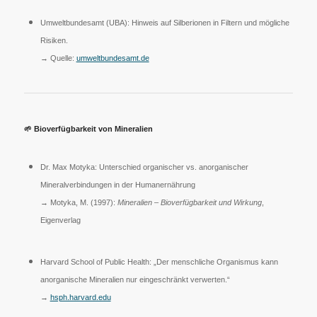
Umweltbundesamt (UBA): Hinweis auf Silberionen in Filtern und mögliche
Risiken.
→ Quelle:
umweltbundesamt.de
🌱
Bioverfügbarkeit von Mineralien
Dr. Max Motyka: Unterschied organischer vs. anorganischer
Mineralverbindungen in der Humanernährung
→ Motyka, M. (1997):
Mineralien – Bioverfügbarkeit und Wirkung
,
Eigenverlag
Harvard School of Public Health: „Der menschliche Organismus kann
anorganische Mineralien nur eingeschränkt verwerten.“
→
hsph.harvard.edu