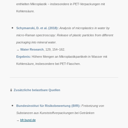
enthielten Mikroplastik – insbesondere in PET-Verpackungen mit
Kohlensäure.
Schymanski, D. et al. (2018):
Analysis of microplastics in water by
micro-Raman spectroscopy: Release of plastic particles from different
packaging into mineral water.
→
Water Research
, 129, 154–162.
Ergebnis:
Höhere Mengen an Mikroplastikpartikeln in Wasser mit
Kohlensäure, insbesondere bei PET-Flaschen.
🧴
Zusätzliche belastbare Quellen
Bundesinstitut für Risikobewertung (BfR):
Freisetzung von
Substanzen aus Kunststoffverpackungen bei Getränken
→
bfr.bund.de