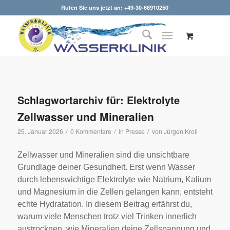
Rufen Sie uns jetzt an: +49-30-68910250
Schlagwortarchiv für:
Elektrolyte
Zellwasser und Mineralien
/
/
/
25. Januar 2026
0 Kommentare
in
Presse
von
Jürgen Kroll
Zellwasser und Mineralien sind die unsichtbare
Grundlage deiner Gesundheit. Erst wenn Wasser
durch lebenswichtige Elektrolyte wie Natrium, Kalium
und Magnesium in die Zellen gelangen kann, entsteht
echte Hydratation. In diesem Beitrag erfährst du,
warum viele Menschen trotz viel Trinken innerlich
austrocknen, wie Mineralien deine Zellspannung und