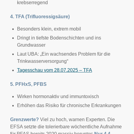
krebserregend
4. TFA (Trifluoressigsäure)
Besonders klein, extrem mobil
Dringt in tiefste Bodenschichten und ins
Grundwasser
Laut UBA: „Ein wachsendes Problem für die
Trinkwasserversorgung“
Tagesschau vom 28.07.2025 – TFA
5. PFHxS, PFBS
Wirken hormonaktiv und immuntoxisch
Erhöhen das Risiko für chronische Erkrankungen
Grenzwerte?
Viel zu hoch, warnen Experten. Die
EFSA setzte die tolerierbare wöchentliche Aufnahme
für PFAS bereits 2020 massiv herunter:
Nur 4,4