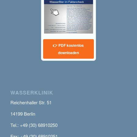
👉 PDF kostenlos
downloaden
WASSERKLINIK
Reichenhaller Str. 51
14199 Berlin
Tel.: +49 (30) 68910250
Fax: +49 (30) 68910251