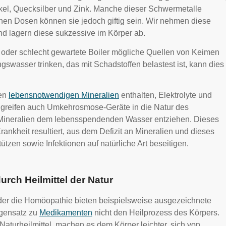
ckel, Quecksilber und Zink. Manche dieser Schwermetalle
hen Dosen können sie jedoch giftig sein. Wir nehmen diese
nd lagern diese sukzessive im Körper ab.
 oder schlecht gewartete Boiler mögliche Quellen von Keimen
wasser trinken, das mit Schadstoffen belastest ist, kann dies
nen
lebensnotwendigen Mineralien
enthalten, Elektrolyte und
e“ greifen auch Umkehrosmose-Geräte in die Natur des
 Mineralien dem lebensspendenden Wasser entziehen. Dieses
ankheit resultiert, aus dem Defizit an Mineralien und dieses
ützen sowie Infektionen auf natürliche Art beseitigen.
durch Heilmittel der Natur
oder die Homöopathie bieten beispielsweise ausgezeichnete
egensatz zu
Medikamenten
nicht den Heilprozess des Körpers.
turheilmittel, machen es dem Körper leichter, sich von