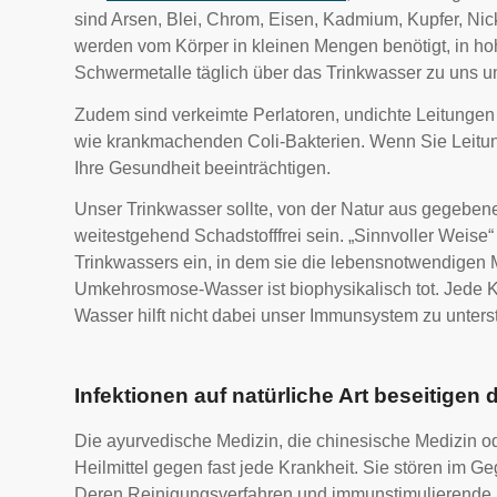
sind Arsen, Blei, Chrom, Eisen, Kadmium, Kupfer, Ni
werden vom Körper in kleinen Mengen benötigt, in ho
Schwermetalle täglich über das Trinkwasser zu uns u
Zudem sind verkeimte Perlatoren, undichte Leitungen
wie krankmachenden Coli-Bakterien. Wenn Sie Leitungs
Ihre Gesundheit beeinträchtigen.
Unser Trinkwasser sollte, von der Natur aus gegebe
weitestgehend Schadstofffrei sein. „Sinnvoller Weis
Trinkwassers ein, in dem sie die lebensnotwendigen
Umkehrosmose-Wasser ist biophysikalisch tot. Jede Kr
Wasser hilft nicht dabei unser Immunsystem zu unterst
Infektionen auf natürliche Art beseitigen 
Die ayurvedische Medizin, die chinesische Medizin 
Heilmittel gegen fast jede Krankheit. Sie stören im G
Deren Reinigungsverfahren und immunstimulierende Na