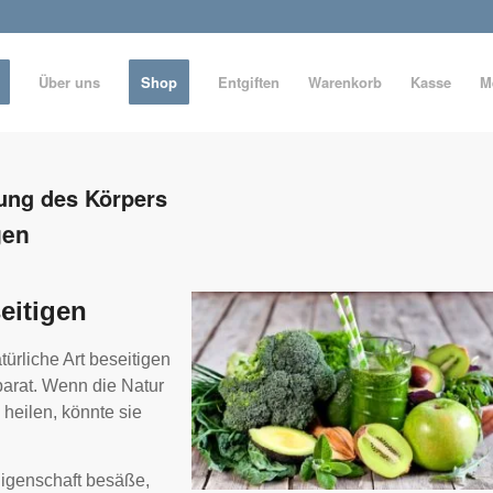
Über uns
Shop
Entgiften
Warenkorb
Kasse
M
gung des Körpers
gen
seitigen
ürliche Art beseitigen
 parat. Wenn die Natur
 heilen, könnte sie
Eigenschaft besäße,