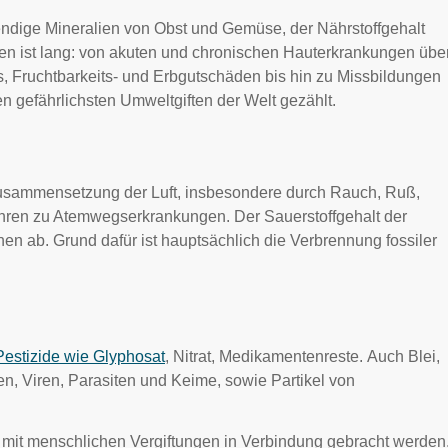
wendige Mineralien von Obst und Gemüse, der Nährstoffgehalt
gen ist lang: von akuten und chronischen Hauterkrankungen übe
s, Fruchtbarkeits- und Erbgutschäden bis hin zu Missbildungen
 gefährlichsten Umweltgiften der Welt gezählt.
Zusammensetzung der Luft, insbesondere durch Rauch, Ruß,
ühren zu Atemwegserkrankungen. Der Sauerstoffgehalt der
en ab. Grund dafür ist hauptsächlich die Verbrennung fossiler
Pestizide wie Glyphosat
, Nitrat, Medikamentenreste. Auch Blei,
n, Viren, Parasiten und Keime, sowie Partikel von
n mit menschlichen Vergiftungen in Verbindung gebracht werden