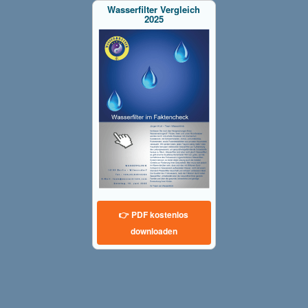
Wasserfilter Vergleich
2025
👉 PDF kostenlos
downloaden