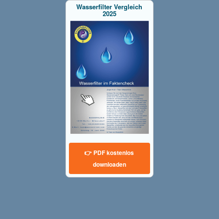
Wasserfilter Vergleich
2025
👉 PDF kostenlos
downloaden