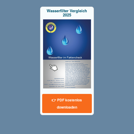
Wasserfilter Vergleich
2025
👉 PDF kostenlos
downloaden