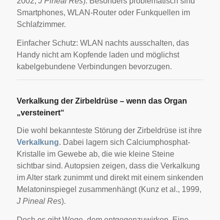
2002,
J Pineal Res
). Besonders problematisch sind
Smartphones, WLAN-Router oder Funkquellen im
Schlafzimmer.
Einfacher Schutz: WLAN nachts ausschalten, das
Handy nicht am Kopfende laden und möglichst
kabelgebundene Verbindungen bevorzugen.
Verkalkung der Zirbeldrüse – wenn das Organ
„versteinert“
Die wohl bekannteste Störung der Zirbeldrüse ist ihre
Verkalkung
. Dabei lagern sich Calciumphosphat-
Kristalle im Gewebe ab, die wie kleine Steine
sichtbar sind. Autopsien zeigen, dass die Verkalkung
im Alter stark zunimmt und direkt mit einem sinkenden
Melatoninspiegel zusammenhängt (Kunz et al., 1999,
J Pineal Res
).
Doch es gibt Wege, dem entgegenzuwirken. Eine