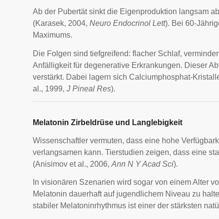
Ab der Pubertät sinkt die Eigenproduktion langsam ab
(Karasek, 2004,
Neuro Endocrinol Lett
). Bei 60-Jährig
Maximums.
Die Folgen sind tiefgreifend: flacher Schlaf, vermin
Anfälligkeit für degenerative Erkrankungen. Dieser Ab
verstärkt. Dabei lagern sich Calciumphosphat-Krista
al., 1999,
J Pineal Res
).
Melatonin Zirbeldrüse und Langlebigkeit
Wissenschaftler vermuten, dass eine hohe Verfügbark
verlangsamen kann. Tierstudien zeigen, dass eine s
(Anisimov et al., 2006,
Ann N Y Acad Sci
).
In visionären Szenarien wird sogar von einem Alter v
Melatonin dauerhaft auf jugendlichem Niveau zu halten
stabiler Melatoninrhythmus ist einer der stärksten natü