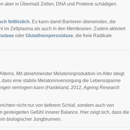
en aber in Übermaß Zellen, DNA und Proteine schädigen.
ch fettlöslich.
Es kann damit Barrieren überwinden, die
ohl im Zellplasma als auch in den Membranen. Zudem aktiviert
mutase
oder
Glutathionperoxidase
, die freie Radikale
 Alterns. Mit abnehmender Melatoninproduktion im Alter steigt
n, dass eine stabile Melatoninversorgung die Lebensspanne
kungen verringern kann (Hardeland, 2012,
Ageing Research
ichten nicht nur von tieferem Schlaf, sondern auch von
m gesteigerten Gefühl innerer Balance. Hier zeigt sich, dass die
t ein biologischer Jungbrunnen.