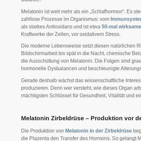
Melatonin ist weit mehr als ein „Schlafhormon“. Es st
zahllose Prozesse im Organismus: vom
Immunsyst
als starkes Antioxidans und ist etwa
50-mal wirksame
Kraftwerke der Zellen, vor oxidativem Stress.
Die moderne Lebensweise setzt diesen natürlichen R
Bildschirmarbeit bis spät in die Nacht, chemische Be
die Ausschüttung von Melatonin. Die Folgen sind gra
hormonelle Dysbalancen und beschleunigte Alterung
Gerade deshalb wächst das wissenschaftliche Intere
produzieren. Denn wer versteht, wie dieses Organ arbe
mächtigsten Schlüssel für Gesundheit, Vitalität und 
Melatonin Zirbeldrüse – Produktion vor de
Die Produktion von
Melatonin in der Zirbeldrüse
beg
die Plazenta den Transfer des Hormons. So gelangt Me