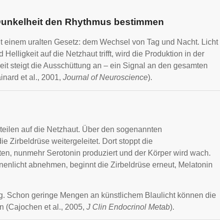
 Dunkelheit den Rhythmus bestimmen
gt einem uralten Gesetz: dem Wechsel von Tag und Nacht. Licht
 Helligkeit auf die Netzhaut trifft, wird die Produktion in der
it steigt die Ausschüttung an – ein Signal an den gesamten
nard et al., 2001,
Journal of Neuroscience
).
teilen auf die Netzhaut. Über den sogenannten
 Zirbeldrüse weitergeleitet. Dort stoppt die
tten, nunmehr Serotonin produziert und der Körper wird wach.
nenlicht abnehmen, beginnt die Zirbeldrüse erneut, Melatonin
lig. Schon geringe Mengen an künstlichem Blaulicht können die
n (Cajochen et al., 2005,
J Clin Endocrinol Metab
).