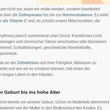
euert nicht nur, wann wir müde werden, sondern koordiniert
em
über die
Zellreparatur
bis hin zur
Hormonbalance
. Es wirkt
r als Vitamin C
und, es schützt unsere Mitochondrien, die
hythmus jedoch zunehmend unter Druck: Künstliches Licht,
lastungen und chronischer Stress verschieben oder blockieren
vierend: Schlafstörungen, geschwächte Abwehrkräfte,
sprozesse.
sse an der
Zirbeldrüse
und ihrer Fähigkeit, Melatonin zu
itet und wie wir es schützen können, hält einen der
ein langes Leben in den Händen.
r Geburt bis ins hohe Alter
innt bereits vor unserer Geburt. Schon im Mutterleib übernimmt
latonin von der Mutter in den Blutkreislauf des Kindes. Es