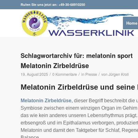
Rufen Sie uns jetzt an: +49-30-68910250
Home
Schlagwortarchiv für:
melatonin sport
Melatonin Zirbeldrüse
/
/
/
19. August 2025
0 Kommentare
in
Presse
von
Jürgen Kroll
Melatonin Zirbeldrüse und sein
Melatonin Zirbeldrüse,
dieser Begriff beschreibt die
Symbiose zwischen einem winzigen Organ im Gehirn
das wie kein anderes unseren Lebensrhythmus prägt. 
erbsengroß und im Epithalamus verborgen, produziert
Melatonin und damit den Taktgeber für Schlaf, Regene
Balance.