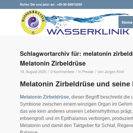
Rufen Sie uns jetzt an: +49-30-68910250
Home
Schlagwortarchiv für:
melatonin zirbel
Melatonin Zirbeldrüse
/
/
/
19. August 2025
0 Kommentare
in
Presse
von
Jürgen Kroll
Melatonin Zirbeldrüse und sein
Melatonin Zirbeldrüse,
dieser Begriff beschreibt die
Symbiose zwischen einem winzigen Organ im Gehirn
das wie kein anderes unseren Lebensrhythmus prägt. 
erbsengroß und im Epithalamus verborgen, produziert
Melatonin und damit den Taktgeber für Schlaf, Regene
Balance.