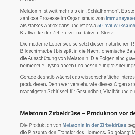
Melatonin ist weit mehr als ein „Schlafhormon“. Es st
zahllose Prozesse im Organismus: vom
Immunsyst
als starkes Antioxidans und ist etwa
50-mal wirksame
Kraftwerke der Zellen, vor oxidativem Stress.
Die moderne Lebensweise setzt diesen natürlichen R
Bildschirmarbeit bis spät in die Nacht, chemische Be
die Ausschüttung von Melatonin. Die Folgen sind gra
hormonelle Dysbalancen und beschleunigte Alterung
Gerade deshalb wächst das wissenschaftliche Intere
produzieren. Denn wer versteht, wie dieses Organ arbe
mächtigsten Schlüssel für Gesundheit, Vitalität und 
Melatonin Zirbeldrüse – Produktion vor de
Die Produktion von
Melatonin in der Zirbeldrüse
beg
die Plazenta den Transfer des Hormons. So gelangt Me