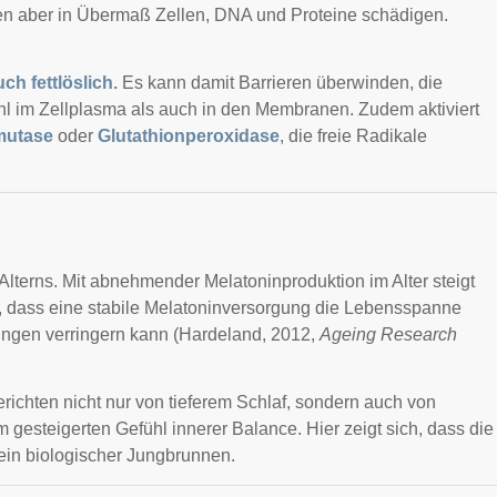
en aber in Übermaß Zellen, DNA und Proteine schädigen.
ch fettlöslich.
Es kann damit Barrieren überwinden, die
ohl im Zellplasma als auch in den Membranen. Zudem aktiviert
mutase
oder
Glutathionperoxidase
, die freie Radikale
 Alterns. Mit abnehmender Melatoninproduktion im Alter steigt
n, dass eine stabile Melatoninversorgung die Lebensspanne
kungen verringern kann (Hardeland, 2012,
Ageing Research
ichten nicht nur von tieferem Schlaf, sondern auch von
m gesteigerten Gefühl innerer Balance. Hier zeigt sich, dass die
t ein biologischer Jungbrunnen.