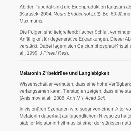
Ab der Pubertät sinkt die Eigenproduktion langsam ab
(Karasek, 2004,
Neuro Endocrinol Lett
). Bei 60-Jährig
Maximums.
Die Folgen sind tiefgreifend: flacher Schlaf, vermin
Anfälligkeit für degenerative Erkrankungen. Dieser Ab
verstärkt. Dabei lagern sich Calciumphosphat-Krista
al., 1999,
J Pineal Res
).
Melatonin Zirbeldrüse und Langlebigkeit
Wissenschaftler vermuten, dass eine hohe Verfügbark
verlangsamen kann. Tierstudien zeigen, dass eine s
(Anisimov et al., 2006,
Ann N Y Acad Sci
).
In visionären Szenarien wird sogar von einem Alter v
Melatonin dauerhaft auf jugendlichem Niveau zu halten
stabiler Melatoninrhythmus ist einer der stärksten natü