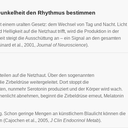
 Dunkelheit den Rhythmus bestimmen
gt einem uralten Gesetz: dem Wechsel von Tag und Nacht. Licht
 Helligkeit auf die Netzhaut trifft, wird die Produktion in der
it steigt die Ausschüttung an – ein Signal an den gesamten
nard et al., 2001,
Journal of Neuroscience
).
teilen auf die Netzhaut. Über den sogenannten
 Zirbeldrüse weitergeleitet. Dort stoppt die
tten, nunmehr Serotonin produziert und der Körper wird wach.
nenlicht abnehmen, beginnt die Zirbeldrüse erneut, Melatonin
lig. Schon geringe Mengen an künstlichem Blaulicht können die
n (Cajochen et al., 2005,
J Clin Endocrinol Metab
).