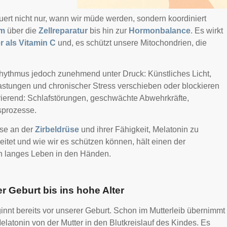
euert nicht nur, wann wir müde werden, sondern koordiniert
em
über die
Zellreparatur
bis hin zur
Hormonbalance
. Es wirkt
r als Vitamin C
und, es schützt unsere Mitochondrien, die
hythmus jedoch zunehmend unter Druck: Künstliches Licht,
lastungen und chronischer Stress verschieben oder blockieren
vierend: Schlafstörungen, geschwächte Abwehrkräfte,
sprozesse.
sse an der
Zirbeldrüse
und ihrer Fähigkeit, Melatonin zu
itet und wie wir es schützen können, hält einen der
ein langes Leben in den Händen.
r Geburt bis ins hohe Alter
innt bereits vor unserer Geburt. Schon im Mutterleib übernimmt
latonin von der Mutter in den Blutkreislauf des Kindes. Es