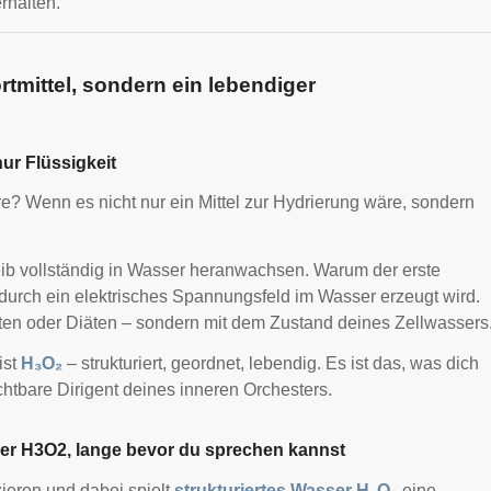
rhalten.
tmittel, sondern ein lebendiger
ur Flüssigkeit
? Wenn es nicht nur ein Mittel zur Hydrierung wäre, sondern
ib vollständig in Wasser heranwachsen. Warum der erste
durch ein elektrisches Spannungsfeld im Wasser erzeugt wird.
ten oder Diäten – sondern mit dem Zustand deines Zellwassers
ist
H₃O₂
– strukturiert, geordnet, lebendig. Es ist das, was dich
ichtbare Dirigent deines inneren Orchesters.
ser H3O2, lange bevor du sprechen kannst
ieren und dabei spielt
strukturiertes Wasser H₃O₂
eine