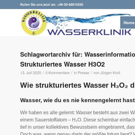
Rufen Sie uns jetzt an: +49-30-68910250
Home
Schlagwortarchiv für:
Wasserinformati
Strukturiertes Wasser H3O2
/
/
/
13. Juli 2025
0 Kommentare
in
Presse
von
Jürgen Kroll
Wie strukturiertes Wasser H₃O₂ 
Wasser, wie du es nie kennengelernt hast
Wir haben es alle gelernt: Wasser besteht aus zwei 
einem Sauerstoffatom – H₂O. Diese scheinbar einfach
tief in unser kollektives Bewusstsein eingebrannt, dass 
Doch was, wenn genau darin der größte Irrtum liegt?