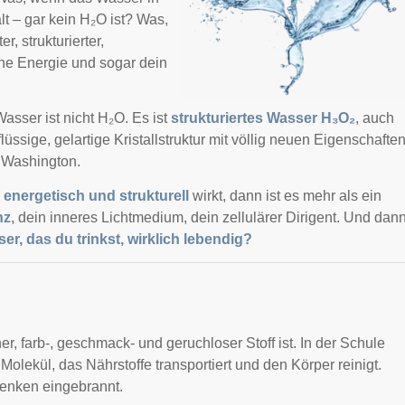
t – gar kein H₂O ist? Was,
, strukturierter,
ne Energie und sogar dein
sser ist nicht H₂O. Es ist
strukturiertes Wasser H₃O₂
, auch
ssige, gelartige Kristallstruktur mit völlig neuen Eigenschafte
t Washington.
h
energetisch und strukturell
wirkt, dann ist es mehr als ein
nz
, dein inneres Lichtmedium, dein zellulärer Dirigent. Und dan
ser, das du trinkst, wirklich lebendig?
r, farb-, geschmack- und geruchloser Stoff ist. In der Schule
 Molekül, das Nährstoffe transportiert und den Körper reinigt.
Denken eingebrannt.