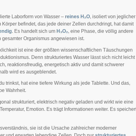
illierte Laborform von Wasser –
reines H₂O
, isoliert von jeglicher
 Körper befindet, das jede deiner Zellen durchdringt, hat damit
endig
. Es handelt sich um
H₃O₂
, eine Phase, die völlig andere
in gesamter Organismus angewiesen ist.
ichkeit ist eine der größten wissenschaftlichen Täuschungen
uktionismus. Denn strukturiertes Wasser lässt sich nicht leicht
ch, reaktionsfreudig, energetisch aktiv und damit schwerer
shalb wird es ausgeblendet.
 trinkst, hat eine tiefere Wirkung als jede Tablette. Und das,
be Wahrheit.
al strukturiert, elektrisch negativ geladen und wirkt wie eine
 Temperatur, Emotion. Es trägt Informationen weiter. Es speicher
ssverständnis, sie ist die Ursache zahlreicher moderner
er und erwarten lebendige Zellen. Doch nur
strukturiertes