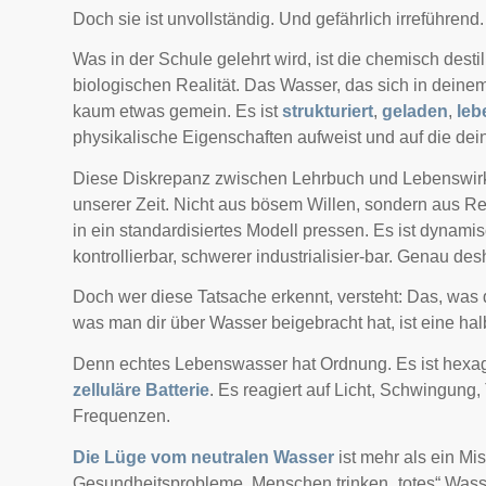
Doch sie ist unvollständig. Und gefährlich irreführend.
Was in der Schule gelehrt wird, ist die chemisch dest
biologischen Realität. Das Wasser, das sich in deinem
kaum etwas gemein. Es ist
strukturiert
,
geladen
,
leb
physikalische Eigenschaften aufweist und auf die de
Diese Diskrepanz zwischen Lehrbuch und Lebenswirkl
unserer Zeit. Nicht aus bösem Willen, sondern aus Red
in ein standardisiertes Modell pressen. Es ist dynamis
kontrollierbar, schwerer industrialisier-bar. Genau de
Doch wer diese Tatsache erkennt, versteht: Das, was du
was man dir über Wasser beigebracht hat, ist eine hal
Denn echtes Lebenswasser hat Ordnung. Es ist hexagon
zelluläre Batterie
. Es reagiert auf Licht, Schwingung,
Frequenzen.
Die Lüge vom neutralen Wasser
ist mehr als ein Mi
Gesundheitsprobleme. Menschen trinken „totes“ Wass