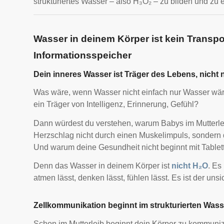
strukturiertes Wasser – also H₃O₂ – zu bilden und zu e
Wasser in deinem Körper ist kein Transpor
Informationsspeicher
Dein inneres Wasser ist Träger des Lebens, nicht n
Was wäre, wenn Wasser nicht einfach nur Wasser wäre
ein Träger von Intelligenz, Erinnerung, Gefühl?
Dann würdest du verstehen, warum Babys im Mutterle
Herzschlag nicht durch einen Muskelimpuls, sondern 
Und warum deine Gesundheit nicht beginnt mit Tablet
Denn das Wasser in deinem Körper ist
nicht H₂O
. Es 
atmen lässt, denken lässt, fühlen lässt. Es ist der uns
Zellkommunikation beginnt im strukturierten Was
Schon im Mutterleib beginnt dein Körper zu kommuniz