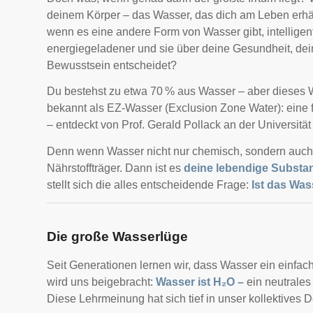
deinem Körper – das Wasser, das dich am Leben erhäl
wenn es eine andere Form von Wasser gibt, intelligenter
energiegeladener und sie über deine Gesundheit, dei
Bewusstsein entscheidet?
Du bestehst zu etwa 70 % aus Wasser – aber dieses Wa
bekannt als EZ-Wasser (Exclusion Zone Water): eine flü
– entdeckt von Prof. Gerald Pollack an der Universitä
Denn wenn Wasser nicht nur chemisch, sondern auc
Nährstoffträger. Dann ist es
deine lebendige Substa
stellt sich die alles entscheidende Frage:
Ist das Was
Die große Wasserlüge
Seit Generationen lernen wir, dass Wasser ein einfache
wird uns beigebracht:
Wasser ist H₂O –
ein neutrales
Diese Lehrmeinung hat sich tief in unser kollektives 