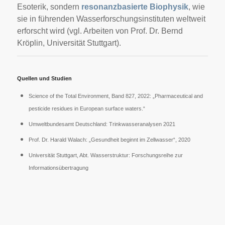
Esoterik, sondern
resonanzbasierte Biophysik
, wie
sie in führenden Wasserforschungsinstituten weltweit
erforscht wird (vgl. Arbeiten von Prof. Dr. Bernd
Kröplin, Universität Stuttgart).
Quellen und Studien
Science of the Total Environment, Band 827, 2022: „Pharmaceutical and
pesticide residues in European surface waters.“
Umweltbundesamt Deutschland: Trinkwasseranalysen 2021
Prof. Dr. Harald Walach: „Gesundheit beginnt im Zellwasser“, 2020
Universität Stuttgart, Abt. Wasserstruktur: Forschungsreihe zur
Informationsübertragung