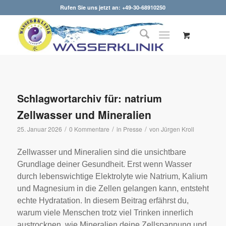
Rufen Sie uns jetzt an: +49-30-68910250
Schlagwortarchiv für:
natrium
Zellwasser und Mineralien
/
/
/
25. Januar 2026
0 Kommentare
in
Presse
von
Jürgen Kroll
Zellwasser und Mineralien sind die unsichtbare
Grundlage deiner Gesundheit. Erst wenn Wasser
durch lebenswichtige Elektrolyte wie Natrium, Kalium
und Magnesium in die Zellen gelangen kann, entsteht
echte Hydratation. In diesem Beitrag erfährst du,
warum viele Menschen trotz viel Trinken innerlich
austrocknen, wie Mineralien deine Zellspannung und