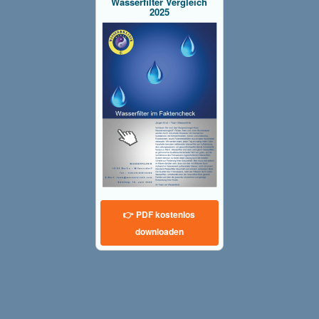
Wasserfilter Vergleich
2025
👉 PDF kostenlos
downloaden