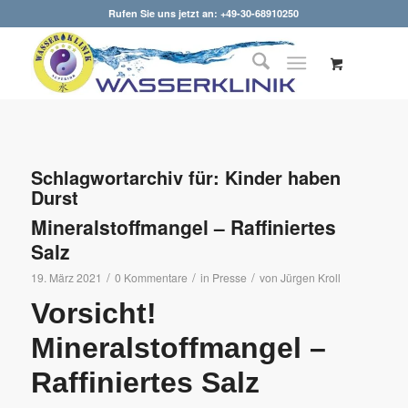
Rufen Sie uns jetzt an: +49-30-68910250
Schlagwortarchiv für:
Kinder haben
Durst
Mineralstoffmangel – Raffiniertes
Salz
/
/
/
19. März 2021
0 Kommentare
in
Presse
von
Jürgen Kroll
Vorsicht!
Mineralstoffmangel –
Raffiniertes Salz