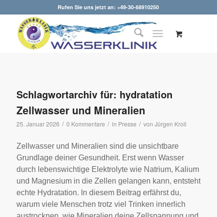
Rufen Sie uns jetzt an: +49-30-68910250
Schlagwortarchiv für:
hydratation
Zellwasser und Mineralien
/
/
/
25. Januar 2026
0 Kommentare
in
Presse
von
Jürgen Kroll
Zellwasser und Mineralien sind die unsichtbare
Grundlage deiner Gesundheit. Erst wenn Wasser
durch lebenswichtige Elektrolyte wie Natrium, Kalium
und Magnesium in die Zellen gelangen kann, entsteht
echte Hydratation. In diesem Beitrag erfährst du,
warum viele Menschen trotz viel Trinken innerlich
austrocknen, wie Mineralien deine Zellspannung und