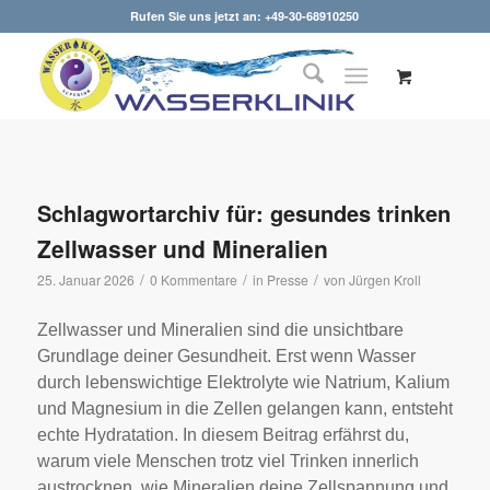
Rufen Sie uns jetzt an: +49-30-68910250
Schlagwortarchiv für:
gesundes trinken
Zellwasser und Mineralien
/
/
/
25. Januar 2026
0 Kommentare
in
Presse
von
Jürgen Kroll
Zellwasser und Mineralien sind die unsichtbare
Grundlage deiner Gesundheit. Erst wenn Wasser
durch lebenswichtige Elektrolyte wie Natrium, Kalium
und Magnesium in die Zellen gelangen kann, entsteht
echte Hydratation. In diesem Beitrag erfährst du,
warum viele Menschen trotz viel Trinken innerlich
austrocknen, wie Mineralien deine Zellspannung und