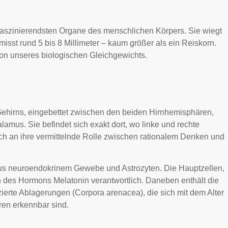
h faszinierendsten Organe des menschlichen Körpers. Sie wiegt
isst rund 5 bis 8 Millimeter – kaum größer als ein Reiskorn.
tion unseres biologischen Gleichgewichts.
 Gehirns, eingebettet zwischen den beiden Hirnhemisphären,
lamus. Sie befindet sich exakt dort, wo linke und rechte
ch an ihre vermittelnde Rolle zwischen rationalem Denken und
g aus neuroendokrinem Gewebe und Astrozyten. Die Hauptzellen,
n des Hormons Melatonin verantwortlich. Daneben enthält die
zierte Ablagerungen (Corpora arenacea), die sich mit dem Alter
ren erkennbar sind.