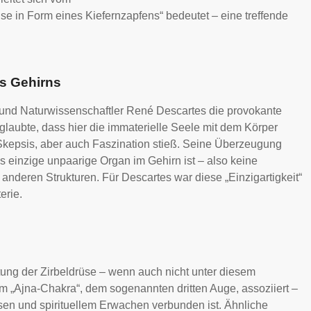
üse in Form eines Kiefernzapfens“ bedeutet – eine treffende
es Gehirns
h und Naturwissenschaftler René Descartes die provokante
r glaubte, dass hier die immaterielle Seele mit dem Körper
l Skepsis, aber auch Faszination stieß. Seine Überzeugung
s einzige unpaarige Organ im Gehirn ist – also keine
 anderen Strukturen. Für Descartes war diese „Einzigartigkeit“
erie.
tung der Zirbeldrüse – wenn auch nicht unter diesem
 „Ajna-Chakra“, dem sogenannten dritten Auge, assoziiert –
sen und spirituellem Erwachen verbunden ist. Ähnliche