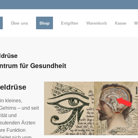
Über uns
Shop
Entgiften
Warenkorb
Kasse
M
ldrüse
entrum für Gesundheit
beldrüse
in kleines,
ehirns – und seit
ität und
deutenden Ärzten
hre Funktion
eitet sich vom