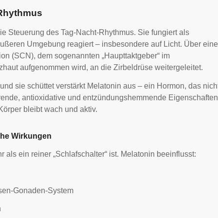
n Rhythmus
 die Steuerung des Tag-Nacht-Rhythmus. Sie fungiert als
äußeren Umgebung reagiert – insbesondere auf Licht. Über eine
ion (SCN), dem sogenannten „Haupttaktgeber“ im
tzhaut aufgenommen wird, an die Zirbeldrüse weitergeleitet.
, und sie schüttet verstärkt Melatonin aus – ein Hormon, das nich
erende, antioxidative und entzündungshemmende Eigenschaften
Körper bleibt wach und aktiv.
che Wirkungen
als ein reiner „Schlafschalter“ ist. Melatonin beeinflusst:
ysen-Gonaden-System
n