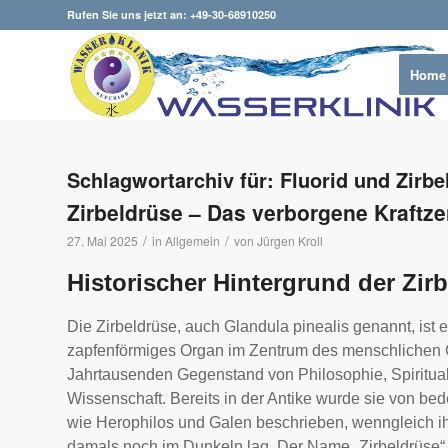
Rufen Sie uns jetzt an: +49-30-68910250
Home
Schlagwortarchiv für:
Fluorid und Zirbe
Zirbeldrüse – Das verborgene Kraftz
/
/
27. Mai 2025
in
Allgemein
von
Jürgen Kroll
Historischer Hintergrund der Zir
Die Zirbeldrüse, auch Glandula pinealis genannt, ist e
zapfenförmiges Organ im Zentrum des menschlichen G
Jahrtausenden Gegenstand von Philosophie, Spiritual
Wissenschaft. Bereits in der Antike wurde sie von be
wie Herophilos und Galen beschrieben, wenngleich i
damals noch im Dunkeln lag. Der Name „Zirbeldrüse“ l