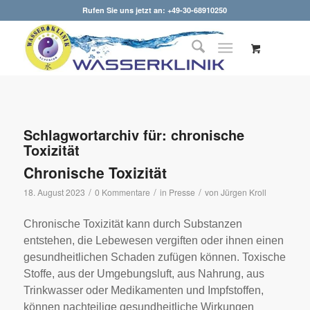
Rufen Sie uns jetzt an: +49-30-68910250
Schlagwortarchiv für:
chronische
Toxizität
Chronische Toxizität
/
/
/
18. August 2023
0 Kommentare
in
Presse
von
Jürgen Kroll
Chronische Toxizität kann durch Substanzen
entstehen, die Lebewesen vergiften oder ihnen einen
gesundheitlichen Schaden zufügen können. Toxische
Stoffe, aus der Umgebungsluft, aus Nahrung, aus
Trinkwasser oder Medikamenten und Impfstoffen,
können nachteilige gesundheitliche Wirkungen