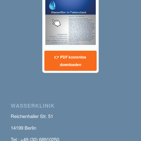
👉 PDF kostenlos
downloaden
WASSERKLINIK
Reichenhaller Str. 51
14199 Berlin
Tel.: +49 (30) 68910250