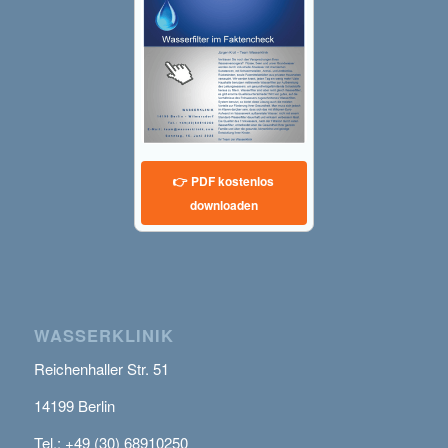
👉 PDF kostenlos
downloaden
WASSERKLINIK
Reichenhaller Str. 51
14199 Berlin
Tel.: +49 (30) 68910250