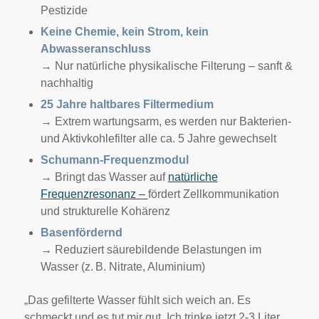
Pestizide
Keine Chemie, kein Strom, kein
Abwasseranschluss
→ Nur natürliche physikalische Filterung – sanft &
nachhaltig
25 Jahre haltbares Filtermedium
→ Extrem wartungsarm, es werden nur Bakterien-
und Aktivkohlefilter alle ca. 5 Jahre gewechselt
Schumann-Frequenzmodul
→ Bringt das Wasser auf
natürliche
Frequenzresonanz –
fördert Zellkommunikation
und strukturelle Kohärenz
Basenfördernd
→ Reduziert säurebildende Belastungen im
Wasser (z. B. Nitrate, Aluminium)
„Das gefilterte Wasser fühlt sich weich an. Es
schmeckt und es tut mir gut. Ich trinke jetzt 2-3 Liter