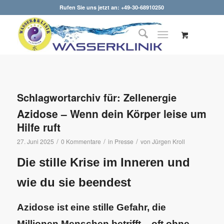
Rufen Sie uns jetzt an: +49-30-68910250
Schlagwortarchiv für:
Zellenergie
Azidose – Wenn dein Körper leise um
Hilfe ruft
/
/
/
27. Juni 2025
0 Kommentare
in
Presse
von
Jürgen Kroll
Die stille Krise im Inneren und
wie du sie beendest
Azidose ist eine stille Gefahr, die
Millionen Menschen betrifft – oft ohne