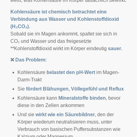
weiß, was Kohlensäure im Körper tatsächlich bewirkt.
Kohlensäure ist chemisch betrachtet eine
Verbindung aus Wasser und Kohlenstoffdioxid
(H₂CO₃).
Sobald sie im Magen ankommt, spaltet sie sich in
CO₂ und Wasser und das freigesetzte
**Kohlenstoffdioxid wirkt im Körper eindeutig
sauer
.
❌
Das Problem:
Kohlensäure
belastet den pH-Wert
im Magen-
Darm-Trakt
Sie
fördert Blähungen, Völlegefühl und Reflux
Kohlensäure kann
Mineralstoffe binden
, bevor
diese in den Zellen ankommen
Und sie
wirkt wie ein Säurebildner
, den der
Körper wiederum neutralisieren muss, unter
Verbrauch von basischen Puffersubstanzen wie
Kalzium oder Magnesium