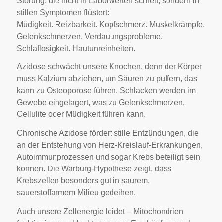
Störung, die nicht in Laborwerten schreit, sondern in
stillen Symptomen flüstert:
Müdigkeit. Reizbarkeit. Kopfschmerz. Muskelkrämpfe.
Gelenkschmerzen. Verdauungsprobleme.
Schlaflosigkeit. Hautunreinheiten.
Azidose schwächt unsere Knochen, denn der Körper
muss Kalzium abziehen, um Säuren zu puffern, das
kann zu Osteoporose führen. Schlacken werden im
Gewebe eingelagert, was zu Gelenkschmerzen,
Cellulite oder Müdigkeit führen kann.
Chronische Azidose fördert stille Entzündungen, die
an der Entstehung von Herz-Kreislauf-Erkrankungen,
Autoimmunprozessen und sogar Krebs beteiligt sein
können. Die Warburg-Hypothese zeigt, dass
Krebszellen besonders gut in saurem,
sauerstoffarmem Milieu gedeihen.
Auch unsere Zellenergie leidet – Mitochondrien