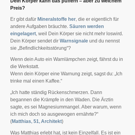
Dein Körper kann das puffern – aber zu welchem
Preis?
Er gibt dafür
Mineralstoffe her
, die er eigentlich für
andere Aufgaben bräuchte.
Säuren werden
eingelagert
, weil Dein Körper sie nicht mehr loswird.
Dein Körper sendet dir
Warnsignale
und du nennst
sie „Befindlichkeitsstörung“?
Wenn dein Auto ein Warnlämpchen zeigt, fährst du in
die Werkstatt.
Wenn dein Körper eine Warnung zeigt, sagst du: „Ich
trinke mal einen Kaffee.“
„Ich hatte ständig Rückenschmerzen. Dann
begannen die Krämpfe in den Waden. Die Ärztin
sagte, es sei Magnesiummangel. Aber warum, wenn
ich mich doch so ausgewogen ernährte?“
(
Matthias, 51, Architekt
)
Was Matthias erlebt hat, ist kein Einzelfall. Es ist ein