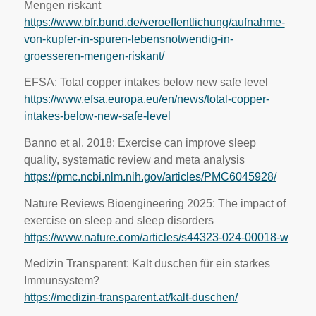
Mengen riskant
https://www.bfr.bund.de/veroeffentlichung/aufnahme-
von-kupfer-in-spuren-lebensnotwendig-in-
groesseren-mengen-riskant/
EFSA: Total copper intakes below new safe level
https://www.efsa.europa.eu/en/news/total-copper-
intakes-below-new-safe-level
Banno et al. 2018: Exercise can improve sleep
quality, systematic review and meta analysis
https://pmc.ncbi.nlm.nih.gov/articles/PMC6045928/
Nature Reviews Bioengineering 2025: The impact of
exercise on sleep and sleep disorders
https://www.nature.com/articles/s44323-024-00018-w
Medizin Transparent: Kalt duschen für ein starkes
Immunsystem?
https://medizin-transparent.at/kalt-duschen/