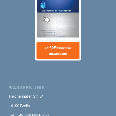
👉 PDF kostenlos
downloaden
WASSERKLINIK
Reichenhaller Str. 51
14199 Berlin
Tel.: +49 (30) 68910250