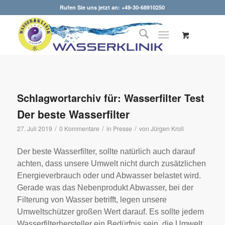
Rufen Sie uns jetzt an: +49-30-68910250
Schlagwortarchiv für:
Wasserfilter Test
Der beste Wasserfilter
/
/
/
27. Juli 2019
0 Kommentare
in
Presse
von
Jürgen Kroll
Der beste Wasserfilter, sollte natürlich auch darauf
achten, dass unsere Umwelt nicht durch zusätzlichen
Energieverbrauch oder und Abwasser belastet wird.
Gerade was das Nebenprodukt Abwasser, bei der
Filterung von Wasser betrifft, legen unsere
Umweltschützer großen Wert darauf. Es sollte jedem
Wasserfilterhersteller ein Bedürfnis sein, die Umwelt