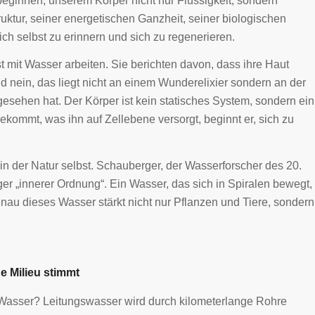
ginnen, unserem Körper nicht nur Flüssigkeit, sondern
uktur, seiner energetischen Ganzheit, seiner biologischen
ich selbst zu erinnern und sich zu regenerieren.
mit Wasser arbeiten. Sie berichten davon, dass ihre Haut
Und nein, das liegt nicht an einem Wunderelixier sondern an der
esehen hat. Der Körper ist kein statisches System, sondern ein
mmt, was ihn auf Zellebene versorgt, beginnt er, sich zu
s in der Natur selbst. Schauberger, der Wasserforscher des 20.
r „innerer Ordnung“. Ein Wasser, das sich in Spiralen bewegt,
enau dieses Wasser stärkt nicht nur Pflanzen und Tiere, sondern
e Milieu stimmt
s Wasser? Leitungswasser wird durch kilometerlange Rohre