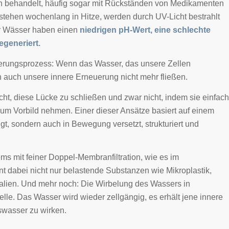
tteln behandelt, häufig sogar mit Rückständen von Medikamenten
 stehen wochenlang in Hitze, werden durch UV-Licht bestrahlt
ser Wässer haben einen
niedrigen pH-Wert, eine schlechte
egeneriert.
Alterungsprozess: Wenn das Wasser, das unsere Zellen
nn auch unsere innere Erneuerung nicht mehr fließen.
cht, diese Lücke zu schließen und zwar nicht, indem sie einfach
 zum Vorbild nehmen. Einer dieser Ansätze basiert auf einem
gt, sondern auch in Bewegung versetzt, strukturiert und
tems mit feiner Doppel-Membranfiltration, wie es im
rnt dabei nicht nur belastende Substanzen wie Mikroplastik,
eralien. Und mehr noch: Die Wirbelung des Wassers in
elle. Das Wasser wird wieder zellgängig, es erhält jene innere
swasser zu wirken.