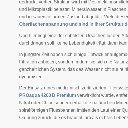
gedrückt, verliert Struktur, wird mit Desinfektionsmi
und Mikroplastik belastet. Mineralwässer in Flaschen
und in sauerstoffarmen Zustand abgefüllt. Viele die
Oberflächenspannung und sind in ihrer Struktur d
Und hier liegt eine der subtilsten Ursachen für den 
durchdringen soll, keine Lebendigkeit trägt, dann ka
In jüngster Zeit haben sich einige Entwickler aufgema
Filtration anbieten, sondern indem sie sich die Natur
ganzheitlichen System, das das Wasser nicht nur reini
dynamisiert.
Der Einsatz eines medizinisch zertifizierten Filtersys
PROaqua 4200 D Premium
verwirklicht wurde, entfe
Nitrat oder Chlor, sondern erhält die natürlichen Min
spiralförmigen Flussbahnen imitiert den Lauf einer Qu
Ordnung zurück, die es braucht, um als echtes Leben