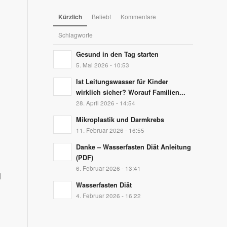
Kürzlich
Beliebt
Kommentare
Schlagworte
Gesund in den Tag starten
5. Mai 2026 - 10:53
Ist Leitungswasser für Kinder
wirklich sicher? Worauf Familien...
28. April 2026 - 14:54
Mikroplastik und Darmkrebs
11. Februar 2026 - 16:55
Danke – Wasserfasten Diät Anleitung
(PDF)
6. Februar 2026 - 13:41
d
Wasserfasten Diät
4. Februar 2026 - 16:22