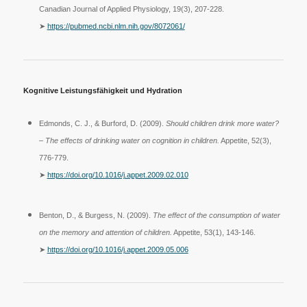
Canadian Journal of Applied Physiology, 19(3), 207-228.
➤
https://pubmed.ncbi.nlm.nih.gov/8072061/
Kognitive Leistungsfähigkeit und Hydration
Edmonds, C. J., & Burford, D. (2009).
Should children drink more water?
– The effects of drinking water on cognition in children.
Appetite, 52(3),
776-779.
➤
https://doi.org/10.1016/j.appet.2009.02.010
Benton, D., & Burgess, N. (2009).
The effect of the consumption of water
on the memory and attention of children.
Appetite, 53(1), 143-146.
➤
https://doi.org/10.1016/j.appet.2009.05.006