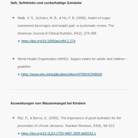
Saft, Softdrinks und zuckerhaltige Getränke
Malik, V. S., Schulze, M. B., & Hu, F. B. (2006).
Intake of sugar-
sweetened beverages and weight gain: a systematic review.
The
American Journal of Clinical Nutrition, 84(2), 274-288.
➤
https://doi.org/10.1093/ajcn/84.2.274
World Health Organization (WHO).
Sugars intake for adults and children –
guideline.
➤
https://www.who.int/publications/i/item/9789241549028
Auswirkungen von Wassermangel bei Kindern
Ritz, P., & Berrut, G. (2005).
The importance of good hydration for the
prevention of chronic diseases.
Nutrition Reviews, 63(6), S6-S13.
➤
https://doi.org/10.1111/j.1753-4887.2005.tb00152.x