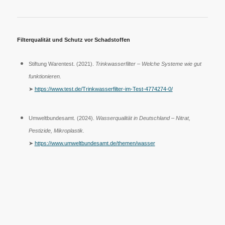
Filterqualität und Schutz vor Schadstoffen
Stiftung Warentest. (2021).
Trinkwasserfilter – Welche Systeme wie gut
funktionieren.
➤
https://www.test.de/Trinkwasserfilter-im-Test-4774274-0/
Umweltbundesamt. (2024).
Wasserqualität in Deutschland – Nitrat,
Pestizide, Mikroplastik.
➤
https://www.umweltbundesamt.de/themen/wasser