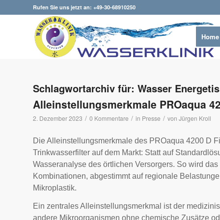
Rufen Sie uns jetzt an: +49-30-68910250
Home
Schlagwortarchiv für:
Wasser Energetis
Alleinstellungsmerkmale PROaqua 4
/
/
/
2. Dezember 2023
0 Kommentare
in
Presse
von
Jürgen Kroll
Die Alleinstellungsmerkmale des PROaqua 4200 D Fil
Trinkwasserfilter auf dem Markt: Statt auf Standardlös
Wasseranalyse des örtlichen Versorgers. So wird das 
Kombinationen, abgestimmt auf regionale Belastunge
Mikroplastik.
Ein zentrales Alleinstellungsmerkmal ist der medizinisc
andere Mikroorganismen ohne chemische Zusätze oder 