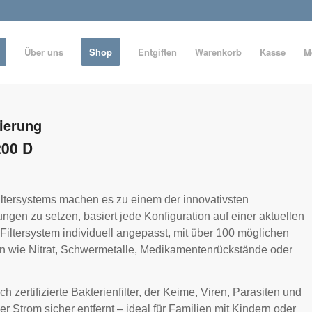
Über uns
Shop
Entgiften
Warenkorb
Kasse
M
ierung
200 D
tersystems machen es zu einem der innovativsten
ungen zu setzen, basiert jede Konfiguration auf einer aktuellen
Filtersystem individuell angepasst, mit über 100 möglichen
n wie Nitrat, Schwermetalle, Medikamentenrückstände oder
h zertifizierte Bakterienfilter, der Keime, Viren, Parasiten und
Strom sicher entfernt – ideal für Familien mit Kindern oder