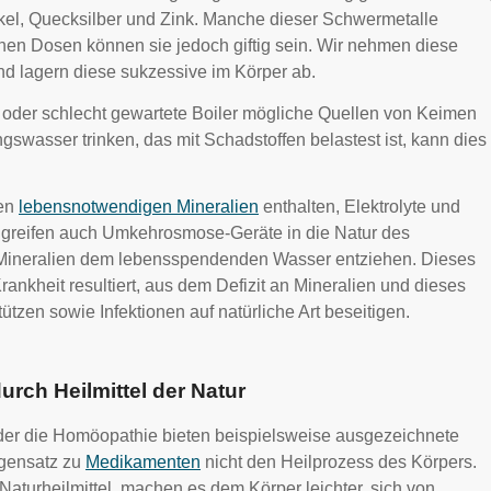
ckel, Quecksilber und Zink. Manche dieser Schwermetalle
hen Dosen können sie jedoch giftig sein. Wir nehmen diese
nd lagern diese sukzessive im Körper ab.
 oder schlecht gewartete Boiler mögliche Quellen von Keimen
wasser trinken, das mit Schadstoffen belastest ist, kann dies
nen
lebensnotwendigen Mineralien
enthalten, Elektrolyte und
e“ greifen auch Umkehrosmose-Geräte in die Natur des
 Mineralien dem lebensspendenden Wasser entziehen. Dieses
ankheit resultiert, aus dem Defizit an Mineralien und dieses
ützen sowie Infektionen auf natürliche Art beseitigen.
durch Heilmittel der Natur
oder die Homöopathie bieten beispielsweise ausgezeichnete
egensatz zu
Medikamenten
nicht den Heilprozess des Körpers.
turheilmittel, machen es dem Körper leichter, sich von