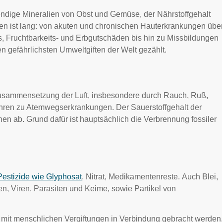
wendige Mineralien von Obst und Gemüse, der Nährstoffgehalt
gen ist lang: von akuten und chronischen Hauterkrankungen übe
s, Fruchtbarkeits- und Erbgutschäden bis hin zu Missbildungen
 gefährlichsten Umweltgiften der Welt gezählt.
Zusammensetzung der Luft, insbesondere durch Rauch, Ruß,
ühren zu Atemwegserkrankungen. Der Sauerstoffgehalt der
en ab. Grund dafür ist hauptsächlich die Verbrennung fossiler
Pestizide wie Glyphosat
, Nitrat, Medikamentenreste. Auch Blei,
n, Viren, Parasiten und Keime, sowie Partikel von
n mit menschlichen Vergiftungen in Verbindung gebracht werden