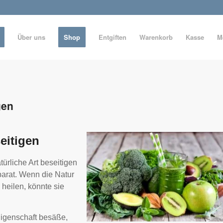
Über uns
Shop
Entgiften
Warenkorb
Kasse
M
gen
seitigen
ürliche Art beseitigen
 parat. Wenn die Natur
 heilen, könnte sie
Eigenschaft besäße,