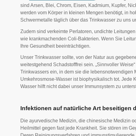
sind Arsen, Blei, Chrom, Eisen, Kadmium, Kupfer, Ni
werden vom Körper in kleinen Mengen benötigt, in ho
Schwermetalle täglich über das Trinkwasser zu uns u
Zudem sind verkeimte Perlatoren, undichte Leitungen
wie krankmachenden Coli-Bakterien. Wenn Sie Leitungs
Ihre Gesundheit beeinträchtigen.
Unser Trinkwasser sollte, von der Natur aus gegebe
weitestgehend Schadstofffrei sein. „Sinnvoller Weis
Trinkwassers ein, in dem sie die lebensnotwendigen
Umkehrosmose-Wasser ist biophysikalisch tot. Jede Kr
Wasser hilft nicht dabei unser Immunsystem zu unterst
Infektionen auf natürliche Art beseitigen 
Die ayurvedische Medizin, die chinesische Medizin 
Heilmittel gegen fast jede Krankheit. Sie stören im G
Deren Reinigungsverfahren und immunstimulierende Na