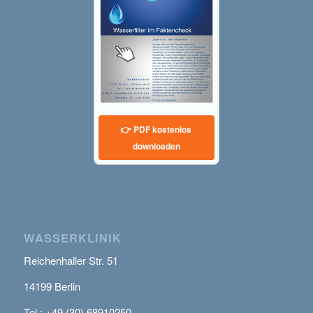
👉 PDF kostenlos
downloaden
WASSERKLINIK
Reichenhaller Str. 51
14199 Berlin
Tel.: +49 (30) 68910250