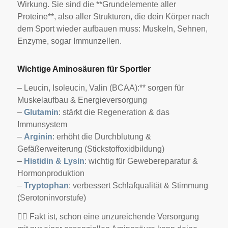
Wirkung. Sie sind die **Grundelemente aller
Proteine**, also aller Strukturen, die dein Körper nach
dem Sport wieder aufbauen muss: Muskeln, Sehnen,
Enzyme, sogar Immunzellen.
Wichtige Aminosäuren für Sportler
– Leucin, Isoleucin, Valin (BCAA):** sorgen für
Muskelaufbau & Energieversorgung
–
Glutamin
: stärkt die Regeneration & das
Immunsystem
–
Arginin
: erhöht die Durchblutung &
Gefäßerweiterung (Stickstoffoxidbildung)
–
Histidin & Lysin
: wichtig für Gewebereparatur &
Hormonproduktion
–
Tryptophan
: verbessert Schlafqualität & Stimmung
(Serotoninvorstufe)
🏋️‍♂️ Fakt ist, schon eine unzureichende Versorgung