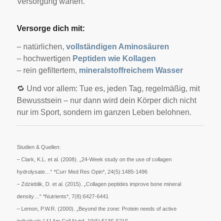
Versorgung warten.
Versorge dich mit:
– natürlichen,
vollständigen Aminosäuren
– hochwertigen
Peptiden wie Kollagen
– rein gefiltertem,
mineralstoffreichem Wasser
🔁 Und vor allem: Tue es, jeden Tag, regelmäßig, mit
Bewusstsein – nur dann wird dein Körper dich nicht
nur im Sport, sondern im ganzen Leben belohnen.
Studien & Quellen:
– Clark, K.L. et al. (2008). „24-Week study on the use of collagen
hydrolysate…“ *Curr Med Res Opin*, 24(5):1485-1496
– Zdzieblik, D. et al. (2015). „Collagen peptides improve bone mineral
density…“ *Nutrients*, 7(8):6427-6441
– Lemon, P.W.R. (2000). „Beyond the zone: Protein needs of active
individuals.“ *J Am Coll Nutr*, 19(5):513S-521S