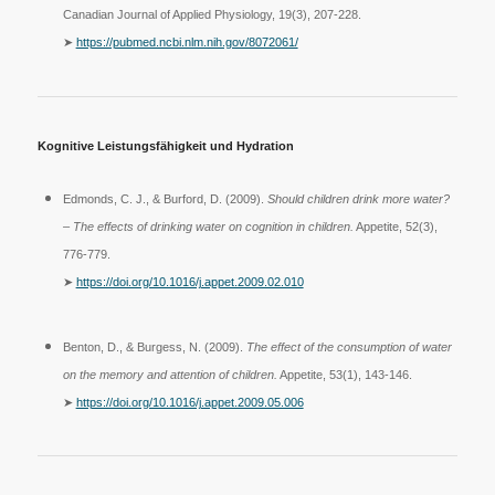
Canadian Journal of Applied Physiology, 19(3), 207-228.
➤
https://pubmed.ncbi.nlm.nih.gov/8072061/
Kognitive Leistungsfähigkeit und Hydration
Edmonds, C. J., & Burford, D. (2009).
Should children drink more water?
– The effects of drinking water on cognition in children.
Appetite, 52(3),
776-779.
➤
https://doi.org/10.1016/j.appet.2009.02.010
Benton, D., & Burgess, N. (2009).
The effect of the consumption of water
on the memory and attention of children.
Appetite, 53(1), 143-146.
➤
https://doi.org/10.1016/j.appet.2009.05.006