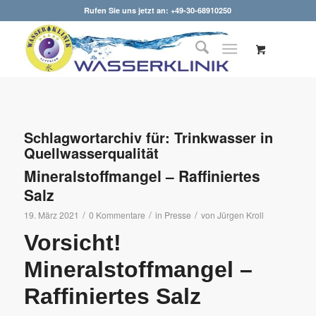
Rufen Sie uns jetzt an: +49-30-68910250
Schlagwortarchiv für:
Trinkwasser in
Quellwasserqualität
Mineralstoffmangel – Raffiniertes
Salz
/
/
/
19. März 2021
0 Kommentare
in
Presse
von
Jürgen Kroll
Vorsicht!
Mineralstoffmangel –
Raffiniertes Salz