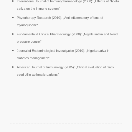
International Journal of Immunopharmacology (2000): „Effects of Nigella
sativa on the immune system“
Phytotherapy Research (2010): „Anti-inflammatory effects of
thymoquinone“
Fundamental & Clinical Pharmacology (2008): „Nigella sativa and blood
pressure control“
Journal of Endocrinological Investigation (2010): „Nigella sativa in
diabetes management“
American Journal of Immunology (2005): „Clinical evaluation of black
seed oil in asthmatic patients“