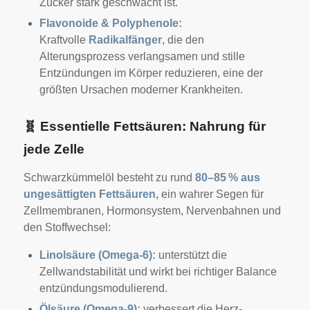
Zucker stark geschwächt ist.
Flavonoide & Polyphenole:
Kraftvolle
Radikalfänger
, die den
Alterungsprozess verlangsamen und stille
Entzündungen im Körper reduzieren, eine der
größten Ursachen moderner Krankheiten.
🧬
Essentielle Fettsäuren: Nahrung für
jede Zelle
Schwarzkümmelöl besteht zu rund
80–85 % aus
ungesättigten Fettsäuren,
ein wahrer Segen für
Zellmembranen, Hormonsystem, Nervenbahnen und
den Stoffwechsel:
Linolsäure (Omega-6):
unterstützt die
Zellwandstabilität und wirkt bei richtiger Balance
entzündungsmodulierend.
Ölsäure (Omega-9):
verbessert die Herz-