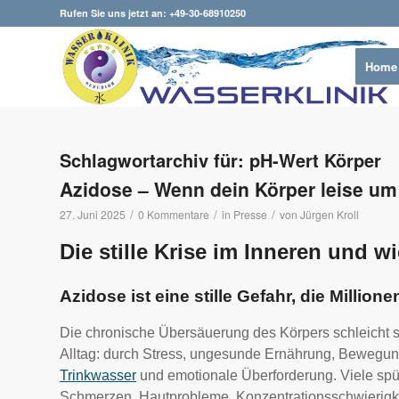
Rufen Sie uns jetzt an: +49-30-68910250
Home
Schlagwortarchiv für:
pH-Wert Körper
Azidose – Wenn dein Körper leise um H
/
/
/
27. Juni 2025
0 Kommentare
in
Presse
von
Jürgen Kroll
Die stille Krise im Inneren und w
Azidose ist eine stille Gefahr, die Million
Die chronische Übersäuerung des Körpers schleicht 
Alltag: durch Stress, ungesunde Ernährung, Beweg
Trinkwasser
und emotionale Überforderung. Viele spü
Schmerzen, Hautprobleme, Konzentrationsschwierig