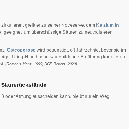
irkulieren, greift er zu seiner Notreserve, dem
Kalzium in
eal geeignet, um überschüssige Säuren zu neutralisieren.
anz,
Osteoporose
wird begünstigt, oft Jahrzehnte, bevor sie im
driger Urin-pH und hohe säurebildende Ernährung korrelieren
st.
(Remer & Manz, 1995; DGE-Bericht, 2020)
d Säurerückstände
iß oder Atmung ausscheiden kann, bleibt nur ein Weg: