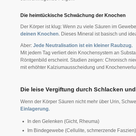
Die heimtückische Schwächung der Knochen
Der Körper ist klug: Wenn zu viele Säuren im Gewebe z
deinen Knochen
. Dieses Mineral ist basisch und id
Aber:
Jede Neutralisation ist ein kleiner Raubzug.
Mit jedem Tag verliert dein Knochensystem an Subst
Röntgenbild erscheint. S
tudien zeigen: Chronisch nie
mit erhöhter Kalziumausscheidung und Knochenverlu
Die leise Vergiftung durch Schlacken un
Wenn der Körper Säuren nicht mehr über Urin, Schwe
Einlagerung.
In den Gelenken (Gicht, Rheuma)
Im Bindegewebe (Cellulite, schmerzende Faszien)