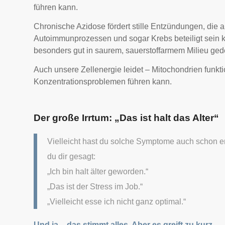
führen kann.
Chronische Azidose fördert stille Entzündungen, die 
Autoimmunprozessen und sogar Krebs beteiligt sein 
besonders gut in saurem, sauerstoffarmem Milieu ged
Auch unsere Zellenergie leidet – Mitochondrien funkt
Konzentrationsproblemen führen kann.
Der große Irrtum: „Das ist halt das Alter“
Vielleicht hast du solche Symptome auch schon erl
du dir gesagt:
„Ich bin halt älter geworden.“
„Das ist der Stress im Job.“
„Vielleicht esse ich nicht ganz optimal.“
Und ja – das stimmt alles. Aber es greift zu kurz.