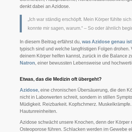
denkt dabei an Azidose.
„Ich war ständig erschöpft. Mein Körper fühlte si
konnte mir sagen, warum.“ – So oder ähnlich begin
In diesem Beitrag erfährst du,
was Azidose genau ist
typisch sind und welche langfristigen Folgen drohen. V
deinem Körper helfen kannst, zurück in die Balance zu
Natron
, einer bewussten Lebensweise und hochwert
Etwas, das die Medizin oft übergeht?
Azidose,
eine chronischen Übersäuerung, die den Kö
nicht in Laborwerten schreit, sondern in stillen Sympto
Müdigkeit. Reizbarkeit. Kopfschmerz. Muskelkrämpfe
Hautunreinheiten.
Azidose schwächt unsere Knochen, denn der Körper 
Osteoporose führen. Schlacken werden im Gewebe ein