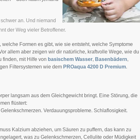
ch schwer an. Und niemand
nt der Weg vieler Betroffener.
, welche Formen es gibt, wie sie entsteht, welche Symptome
or allem aber zeigen wir dir natürliche, kraftvolle Wege, wie du
 finden, mit Hilfe von
basischem Wasser
,
Basenbädern
,
igen Filtersystemen wie dem
PROaqua 4200 D Premium
.
rper langsam aus dem Gleichgewicht bringt. Eine Störung, die
men flüstert:
. Gelenkschmerzen. Verdauungsprobleme. Schlaflosigkeit.
muss Kalzium abziehen, um Säuren zu puffern, das kann zu
gelagert, was zu Gelenkschmerzen, Cellulite oder Müdigkeit