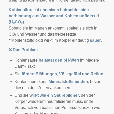
weiß, was Kohlensäure im Körper tatsächlich bewirkt.
Kohlensäure ist chemisch betrachtet eine
Verbindung aus Wasser und Kohlenstoffdioxid
(H₂CO₃).
Sobald sie im Magen ankommt, spaltet sie sich in
CO₂ und Wasser und das freigesetzte
**Kohlenstoffdioxid wirkt im Körper eindeutig
sauer
.
❌
Das Problem:
Kohlensäure
belastet den pH-Wert
im Magen-
Darm-Trakt
Sie
fördert Blähungen, Völlegefühl und Reflux
Kohlensäure kann
Mineralstoffe binden
, bevor
diese in den Zellen ankommen
Und sie
wirkt wie ein Säurebildner
, den der
Körper wiederum neutralisieren muss, unter
Verbrauch von basischen Puffersubstanzen wie
Kalzium oder Magnesium