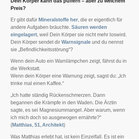
Dein Körper kann das puffern – aber zu welchem
Preis?
Er gibt dafür
Mineralstoffe her
, die er eigentlich für
andere Aufgaben bräuchte.
Säuren werden
eingelagert
, weil Dein Körper sie nicht mehr loswird.
Dein Körper sendet dir
Warnsignale
und du nennst
sie „Befindlichkeitsstörung“?
Wenn dein Auto ein Warnlämpchen zeigt, fährst du in
die Werkstatt.
Wenn dein Körper eine Warnung zeigt, sagst du: „Ich
trinke mal einen Kaffee.“
„Ich hatte ständig Rückenschmerzen. Dann
begannen die Krämpfe in den Waden. Die Ärztin
sagte, es sei Magnesiummangel. Aber warum, wenn
ich mich doch so ausgewogen ernährte?“
(
Matthias, 51, Architekt
)
Was Matthias erlebt hat, ist kein Einzelfall. Es ist ein