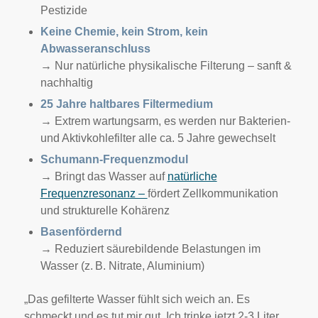
Pestizide
Keine Chemie, kein Strom, kein
Abwasseranschluss
→ Nur natürliche physikalische Filterung – sanft &
nachhaltig
25 Jahre haltbares Filtermedium
→ Extrem wartungsarm, es werden nur Bakterien-
und Aktivkohlefilter alle ca. 5 Jahre gewechselt
Schumann-Frequenzmodul
→ Bringt das Wasser auf
natürliche
Frequenzresonanz –
fördert Zellkommunikation
und strukturelle Kohärenz
Basenfördernd
→ Reduziert säurebildende Belastungen im
Wasser (z. B. Nitrate, Aluminium)
„Das gefilterte Wasser fühlt sich weich an. Es
schmeckt und es tut mir gut. Ich trinke jetzt 2-3 Liter