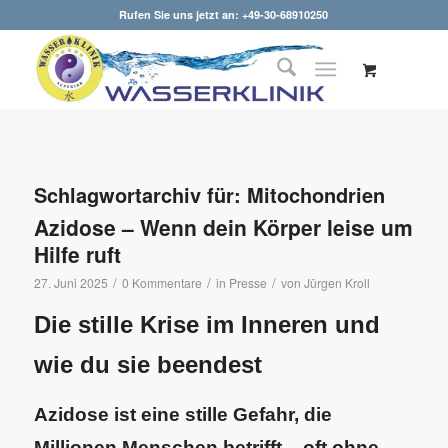
Rufen Sie uns jetzt an: +49-30-68910250
Schlagwortarchiv für:
Mitochondrien
Azidose – Wenn dein Körper leise um
Hilfe ruft
/
/
/
27. Juni 2025
0 Kommentare
in
Presse
von
Jürgen Kroll
Die stille Krise im Inneren und
wie du sie beendest
Azidose ist eine stille Gefahr, die
Millionen Menschen betrifft – oft ohne