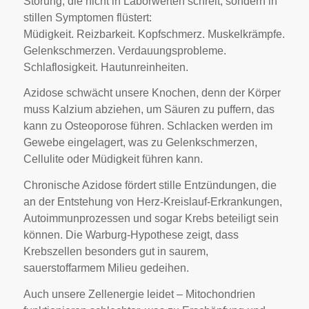
Störung, die nicht in Laborwerten schreit, sondern in
stillen Symptomen flüstert:
Müdigkeit. Reizbarkeit. Kopfschmerz. Muskelkrämpfe.
Gelenkschmerzen. Verdauungsprobleme.
Schlaflosigkeit. Hautunreinheiten.
Azidose schwächt unsere Knochen, denn der Körper
muss Kalzium abziehen, um Säuren zu puffern, das
kann zu Osteoporose führen. Schlacken werden im
Gewebe eingelagert, was zu Gelenkschmerzen,
Cellulite oder Müdigkeit führen kann.
Chronische Azidose fördert stille Entzündungen, die
an der Entstehung von Herz-Kreislauf-Erkrankungen,
Autoimmunprozessen und sogar Krebs beteiligt sein
können. Die Warburg-Hypothese zeigt, dass
Krebszellen besonders gut in saurem,
sauerstoffarmem Milieu gedeihen.
Auch unsere Zellenergie leidet – Mitochondrien